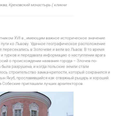
ква, Креховский монастырь ( кликни
тником ХVІІ в., имеющим важное историческое значение.
 пути ко Львову. Удачное географическое расположение
е пересекались в Золочеве и вели во Львов. В то время
и турков и передавала информацию о наступлении врага
рсий о происхождении названия города – Злочев по-
а была разрушена, и когда польские земли стали
лось строительство замка-крепости, который сохранился и
сын Якуб, прославившийся как отважный рыцарь и хороший
ка Собеские приглашали лучших архитекторов.