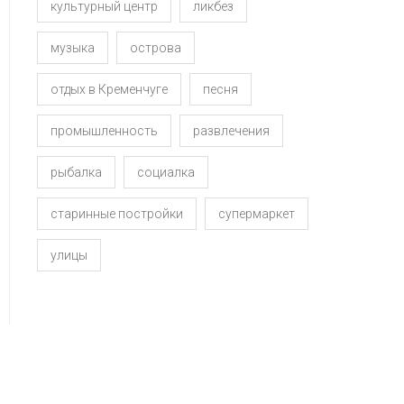
культурный центр
ликбез
музыка
острова
отдых в Кременчуге
песня
промышленность
развлечения
рыбалка
социалка
старинные постройки
супермаркет
улицы