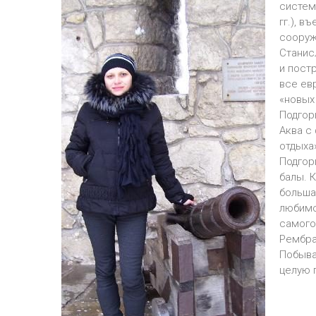
систем
гг.), в
сооруже
Станис
и пост
все ев
«новых 
Подгор
Аква с
отдыха
Подгор
балы. К
больша
любимо
самого
Рембра
Побыва
целую 