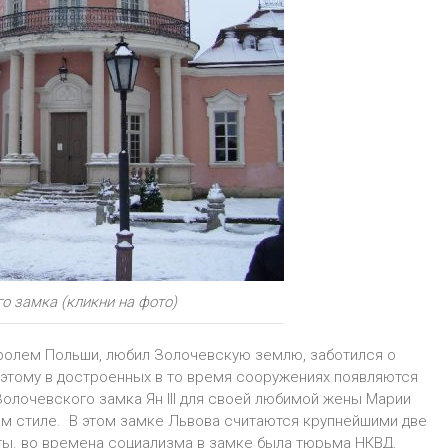
о замка (кликни на фото)
королем Польши, любил Золочевскую землю, заботился о
оэтому в достроенных в то время сооружениях появляются
олочевского замка Ян ІІІ для своей любимой жены Марии
ом стиле. В этом замке Львова считаются крупнейшими две
ты. во времена социализма в замке была тюрьма НКВД.