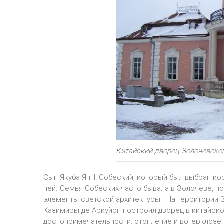
Китайский дворец Золочевског
Сын Якуба Ян ІІІ Собеский, который был выбран 
ней. Семья Собеских часто бывала в Золочеве, п
элементы светской архитектуры. На территории З
Казимиры де Аркуйон построил дворец в китайск
достопримечательности: отопление и вотерклозе