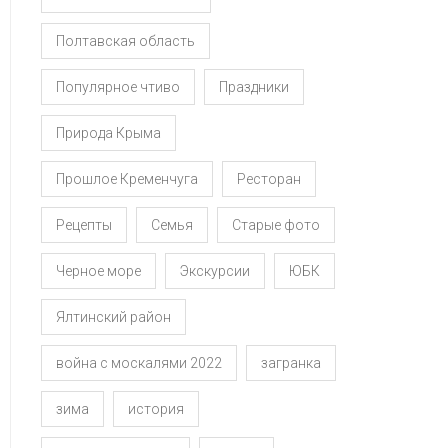
Полтавская область
Популярное чтиво
Праздники
Природа Крыма
Прошлое Кременчуга
Ресторан
Рецепты
Семья
Старые фото
Черное море
Экскурсии
ЮБК
Ялтинский район
война с москалями 2022
загранка
зима
история