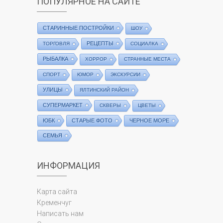
ПОПУЛЯРНОЕ НА САЙТЕ
СТАРИННЫЕ ПОСТРОЙКИ
ШОУ
РЕЦЕПТЫ
ТОРГОВЛЯ
СОЦИАЛКА
РЫБАЛКА
ХОРРОР
СТРАННЫЕ МЕСТА
СПОРТ
ЮМОР
ЭКСКУРСИИ
УЛИЦЫ
ЯЛТИНСКИЙ РАЙОН
СУПЕРМАРКЕТ
СКВЕРЫ
ЦВЕТЫ
ЮБК
СТАРЫЕ ФОТО
ЧЕРНОЕ МОРЕ
СЕМЬЯ
ИНФОРМАЦИЯ
Карта сайта
Кременчуг
Написать нам