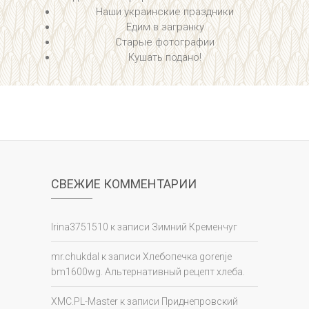
Наши украинские праздники
Е
дим в загранку
Старые фотографии
Кушать подано!
СВЕЖИЕ КОММЕНТАРИИ
Irina3751510
к записи
Зимний Кременчуг
mr.chukdal
к записи
Хлебопечка gorenje
bm1600wg. Альтернативный рецепт хлеба.
XMC.PL-Master
к записи
Приднепровский