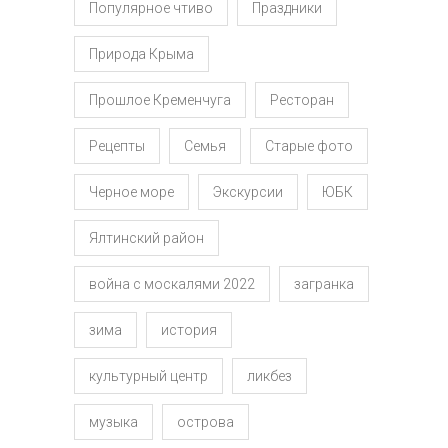
Популярное чтиво
Праздники
Природа Крыма
Прошлое Кременчуга
Ресторан
Рецепты
Семья
Старые фото
Черное море
Экскурсии
ЮБК
Ялтинский район
война с москалями 2022
загранка
зима
история
культурный центр
ликбез
музыка
острова