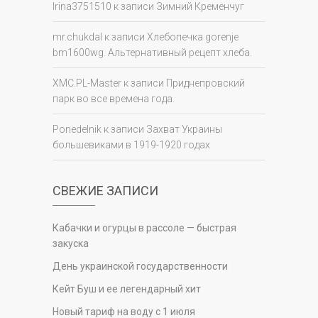
Irina3751510
к записи
Зимний Кременчуг
mr.chukdal
к записи
Хлебопечка gorenje
bm1600wg. Альтернативный рецепт хлеба.
XMC.PL-Master
к записи
Приднепровский
парк во все времена года.
Ponedelnik
к записи
Захват Украины
большевиками в 1919-1920 годах
СВЕЖИЕ ЗАПИСИ
Кабачки и огурцы в рассоле — быстрая
закуска
День украинской государственности
Кейт Буш и ее легендарный хит
Новый тариф на воду с 1 июля