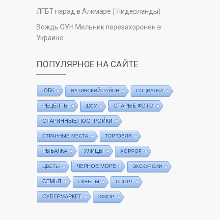
ЛГБТ парад в Алкмаре ( Нидерланды)
Вождь ОУН Мельник перезахоронен в
Украине
ПОПУЛЯРНОЕ НА САЙТЕ
ЮБК
ЯЛТИНСКИЙ РАЙОН
СОЦИАЛКА
РЕЦЕПТЫ
СТАРЫЕ ФОТО
ШОУ
СТАРИННЫЕ ПОСТРОЙКИ
СТРАННЫЕ МЕСТА
ТОРГОВЛЯ
РЫБАЛКА
УЛИЦЫ
ХОРРОР
ЧЕРНОЕ МОРЕ
ЦВЕТЫ
ЭКСКУРСИИ
СЕМЬЯ
СКВЕРЫ
СПОРТ
СУПЕРМАРКЕТ
ЮМОР