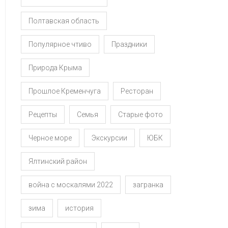
Полтавская область
Популярное чтиво
Праздники
Природа Крыма
Прошлое Кременчуга
Ресторан
Рецепты
Семья
Старые фото
Черное море
Экскурсии
ЮБК
Ялтинский район
война с москалями 2022
загранка
зима
история