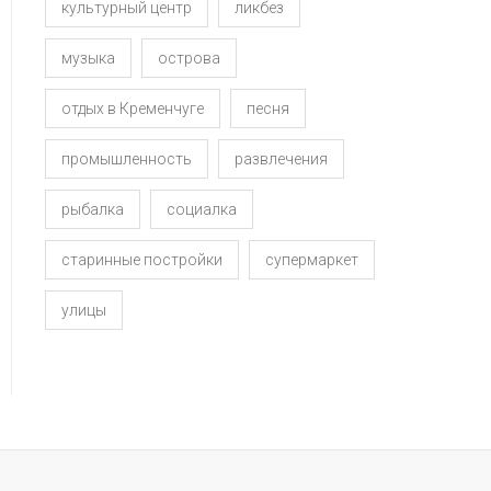
культурный центр
ликбез
музыка
острова
отдых в Кременчуге
песня
промышленность
развлечения
рыбалка
социалка
старинные постройки
супермаркет
улицы