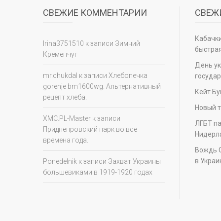
СВЕЖИЕ КОММЕНТАРИИ
СВЕЖ
Кабачки
Irina3751510
к записи
Зимний
быстрая
Кременчуг
День у
mr.chukdal
к записи
Хлебопечка
государ
gorenje bm1600wg. Альтернативный
Кейт Бу
рецепт хлеба.
Новый т
XMC.PL-Master
к записи
ЛГБТ па
Приднепровский парк во все
Нидерл
времена года.
Вождь 
в Украи
Ponedelnik
к записи
Захват Украины
большевиками в 1919-1920 годах