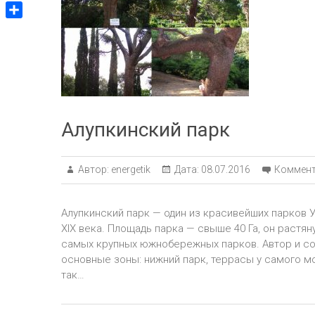
V
m
g
p
v
i
g
О
p
e
b
e
т
J
e
r
п
o
r
р
u
а
r
в
n
Алупкинский парк
и
a
т
l
ь
Автор:
energetik
Дата:
08.07.2016
Коммент
Алупкинский парк — один из красивейших парков 
XIX века. Площадь парка — свыше 40 Га, он растян
самых крупных южнобережных парков. Автор и со
основные зоны: нижний парк, террасы у самого м
так…