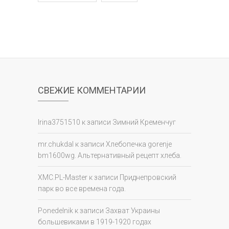
СВЕЖИЕ КОММЕНТАРИИ
Irina3751510
к записи
Зимний Кременчуг
mr.chukdal
к записи
Хлебопечка gorenje
bm1600wg. Альтернативный рецепт хлеба.
XMC.PL-Master
к записи
Приднепровский
парк во все времена года.
Ponedelnik
к записи
Захват Украины
большевиками в 1919-1920 годах