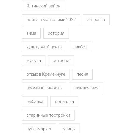
Ялтинский район
война с москалями 2022
загранка
зима
история
культурный центр
ликбез
музыка
острова
отдых в Кременчуге
песня
промышленность
развлечения
рыбалка
социалка
старинные постройки
супермаркет
улицы