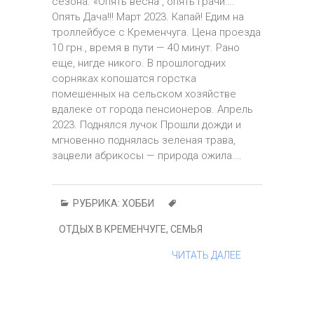
сезона. «Опять весна , опять грачи….
Опять Дача!!! Март 2023. Капай! Едим на
троллейбусе с Кременчуга. Цена проезда
10 грн., время в пути — 40 минут. Рано
еще, нигде никого. В прошлогодних
сорняках копошатся горстка
помешенных на сельском хозяйстве
вдалеке от города пенсионеров. Апрель
2023. Поднялся лучок Прошли дожди и
мгновенно поднялась зеленая трава,
зацвели абрикосы — природа ожила.…
РУБРИКА:
ХОББИ
ОТДЫХ В КРЕМЕНЧУГЕ
,
СЕМЬЯ
ЧИТАТЬ ДАЛЕЕ