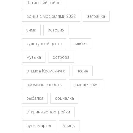
Ялтинский район
война с москалями 2022
загранка
зима
история
культурный центр
ликбез
музыка
острова
отдых в Кременчуге
песня
промышленность
развлечения
рыбалка
социалка
старинные постройки
супермаркет
улицы