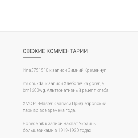
СВЕЖИЕ КОММЕНТАРИИ
Irina3751510
к записи
Зимний Кременчуг
mr.chukdal
к записи
Хлебопечка gorenje
bm1600wg. Альтернативный рецепт хлеба.
XMC.PL-Master
к записи
Приднепровский
парк во все времена года.
Ponedelnik
к записи
Захват Украины
большевиками в 1919-1920 годах