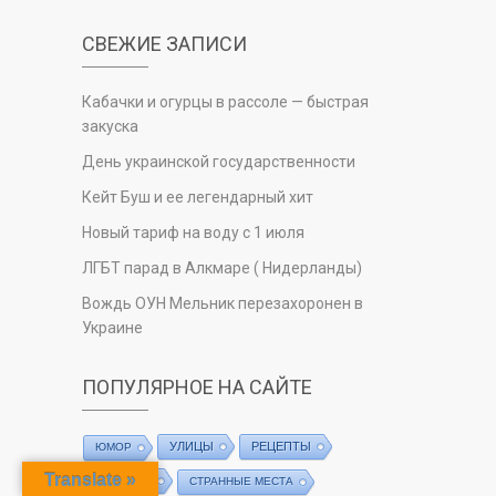
СВЕЖИЕ ЗАПИСИ
Кабачки и огурцы в рассоле — быстрая
закуска
День украинской государственности
Кейт Буш и ее легендарный хит
Новый тариф на воду с 1 июля
ЛГБТ парад в Алкмаре ( Нидерланды)
Вождь ОУН Мельник перезахоронен в
Украине
ПОПУЛЯРНОЕ НА САЙТЕ
УЛИЦЫ
РЕЦЕПТЫ
ЮМОР
Translate »
РЫБАЛКА
СТРАННЫЕ МЕСТА