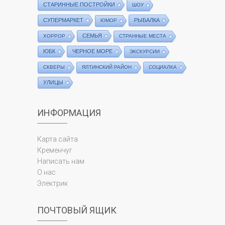
СТАРИННЫЕ ПОСТРОЙКИ
ШОУ
СУПЕРМАРКЕТ
РЫБАЛКА
ЮМОР
СЕМЬЯ
ХОРРОР
СТРАННЫЕ МЕСТА
ЮБК
ЧЕРНОЕ МОРЕ
ЭКСКУРСИИ
СКВЕРЫ
ЯЛТИНСКИЙ РАЙОН
СОЦИАЛКА
УЛИЦЫ
ИНФОРМАЦИЯ
Карта сайта
Кременчуг
Написать нам
О нас
Электрик
ПОЧТОВЫЙ ЯЩИК