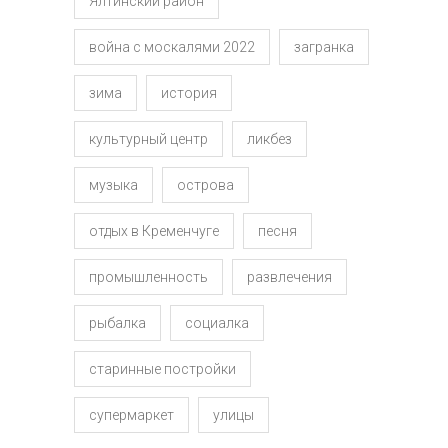
Ялтинский район
война с москалями 2022
загранка
зима
история
культурный центр
ликбез
музыка
острова
отдых в Кременчуге
песня
промышленность
развлечения
рыбалка
социалка
старинные постройки
супермаркет
улицы