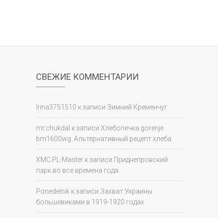
СВЕЖИЕ КОММЕНТАРИИ
Irina3751510
к записи
Зимний Кременчуг
mr.chukdal
к записи
Хлебопечка gorenje
bm1600wg. Альтернативный рецепт хлеба.
XMC.PL-Master
к записи
Приднепровский
парк во все времена года.
Ponedelnik
к записи
Захват Украины
большевиками в 1919-1920 годах