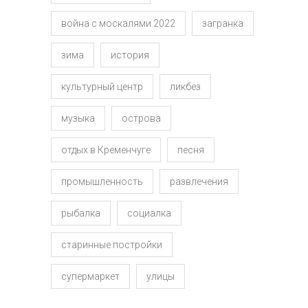
война с москалями 2022
загранка
зима
история
культурный центр
ликбез
музыка
острова
отдых в Кременчуге
песня
промышленность
развлечения
рыбалка
социалка
старинные постройки
супермаркет
улицы