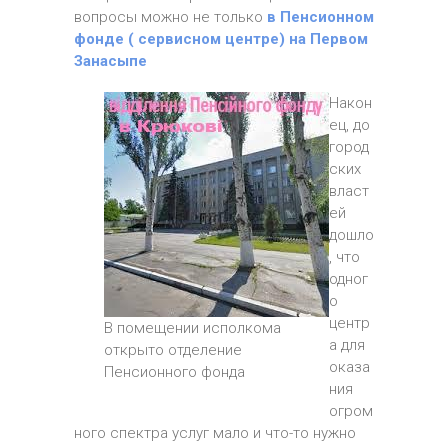
вопросы можно не только
в Пенсионном
фонде ( сервисном центре) на Первом
Занасыпе
Након
ец, до
город
ских
власт
ей
дошло
, что
одног
о
центр
В помещении исполкома
а для
открыто отделение
оказа
Пенсионного фонда
ния
огром
ного спектра услуг мало и что-то нужно