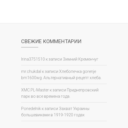
СВЕЖИЕ КОММЕНТАРИИ
Irina3751510
к записи
Зимний Кременчуг
mr.chukdal
к записи
Хлебопечка gorenje
bm1600wg. Альтернативный рецепт хлеба.
XMC.PL-Master
к записи
Приднепровский
парк во все времена года.
Ponedelnik
к записи
Захват Украины
большевиками в 1919-1920 годах