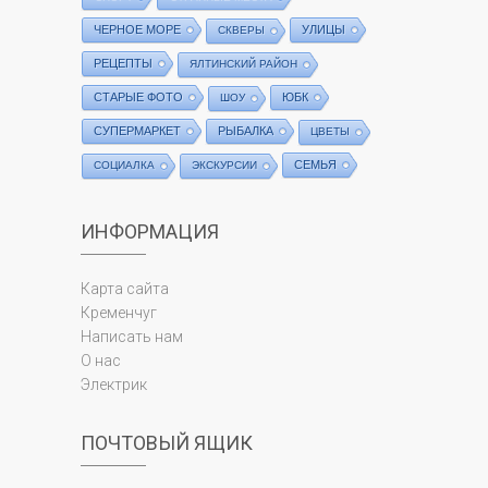
ЧЕРНОЕ МОРЕ
УЛИЦЫ
СКВЕРЫ
РЕЦЕПТЫ
ЯЛТИНСКИЙ РАЙОН
СТАРЫЕ ФОТО
ЮБК
ШОУ
СУПЕРМАРКЕТ
РЫБАЛКА
ЦВЕТЫ
СЕМЬЯ
СОЦИАЛКА
ЭКСКУРСИИ
ИНФОРМАЦИЯ
Карта сайта
Кременчуг
Написать нам
О нас
Электрик
ПОЧТОВЫЙ ЯЩИК