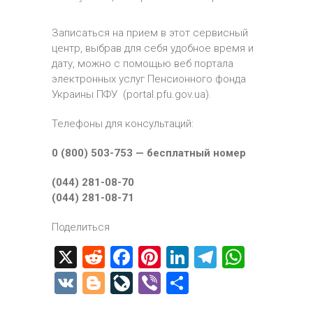
Записаться на прием
в этот сервисный
центр
, выбрав для себя удобное
время и
дату, можно с помощью
веб портала
электронных услуг Пенсионного фонда
Украины
ПФУ (portal.pfu.gov.ua).
Телефоны для консультаций:
0 (800) 503-753 — бесплатный номер
(044) 281-08-70
(044) 281-08-71
Поделиться
X
R
F
Pi
Li
T
W
e
a
nt
nk
el
h
V
Bl
Li
Vi
О
d
ce
er
e
e
at
K
o
ve
b
т