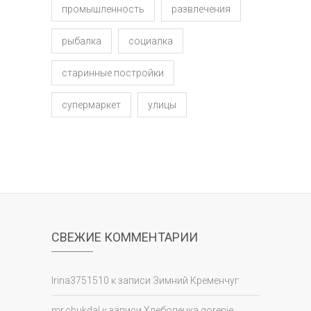
промышленность
развлечения
рыбалка
социалка
старинные постройки
супермаркет
улицы
СВЕЖИЕ КОММЕНТАРИИ
Irina3751510
к записи
Зимний Кременчуг
mr.chukdal
к записи
Хлебопечка gorenje