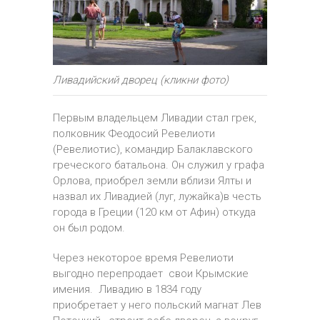
Ливадийский дворец (кликни фото)
Первым владельцем Ливадии стал грек,
полковник Феодосий Ревелиоти
(Ревелиотис), командир Балаклавского
греческого батальона. Он служил у графа
Орлова, приобрел земли вблизи Ялты и
назвал их Ливадией (луг, лужайка)в честь
города в Греции (120 км от Афин) откуда
он был родом.
Через некоторое время Ревелиоти
выгодно перепродает свои Крымские
имения. Ливадию в 1834 году
приобретает у него польский магнат Лев