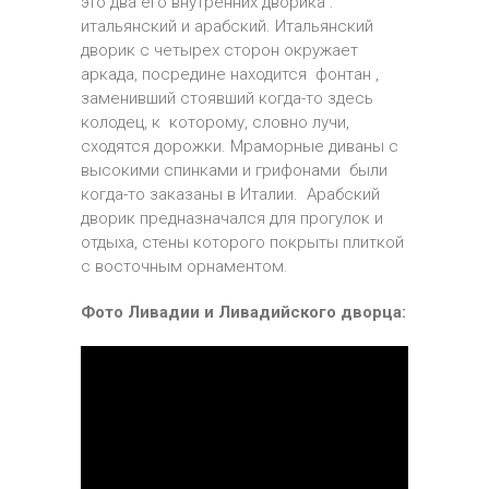
это два его внутренних дворика :
итальянский и арабский. Итальянский
дворик с четырех сторон окружает
аркада, посредине находится фонтан ,
заменивший стоявший когда-то здесь
колодец, к которому, словно лучи,
сходятся дорожки. Мраморные диваны с
высокими спинками и грифонами были
когда-то заказаны в Италии. Арабский
дворик предназначался для прогулок и
отдыха, стены которого покрыты плиткой
с восточным орнаментом.
Фото Ливадии и Ливадийского дворца: