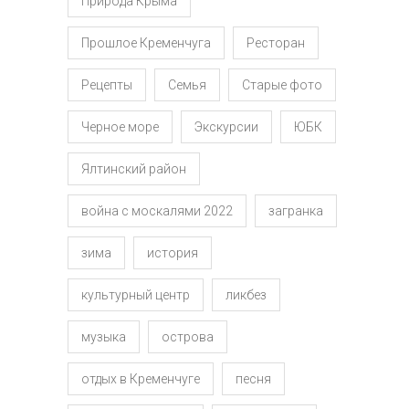
Природа Крыма
Прошлое Кременчуга
Ресторан
Рецепты
Семья
Старые фото
Черное море
Экскурсии
ЮБК
Ялтинский район
война с москалями 2022
загранка
зима
история
культурный центр
ликбез
музыка
острова
отдых в Кременчуге
песня