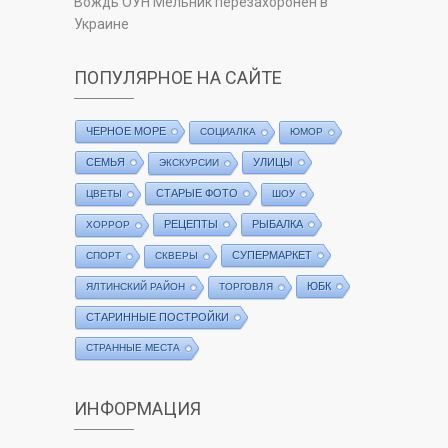
Вождь ОУН Мельник перезахоронен в
Украине
ПОПУЛЯРНОЕ НА САЙТЕ
ЧЕРНОЕ МОРЕ
СОЦИАЛКА
ЮМОР
СЕМЬЯ
УЛИЦЫ
ЭКСКУРСИИ
СТАРЫЕ ФОТО
ЦВЕТЫ
ШОУ
РЕЦЕПТЫ
РЫБАЛКА
ХОРРОР
СУПЕРМАРКЕТ
СПОРТ
СКВЕРЫ
ЮБК
ЯЛТИНСКИЙ РАЙОН
ТОРГОВЛЯ
СТАРИННЫЕ ПОСТРОЙКИ
СТРАННЫЕ МЕСТА
ИНФОРМАЦИЯ