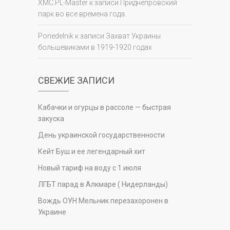
XMC.PL-Master
к записи
Приднепровский
парк во все времена года.
Ponedelnik
к записи
Захват Украины
большевиками в 1919-1920 годах
СВЕЖИЕ ЗАПИСИ
Кабачки и огурцы в рассоле — быстрая
закуска
День украинской государственности
Кейт Буш и ее легендарный хит
Новый тариф на воду с 1 июля
ЛГБТ парад в Алкмаре ( Нидерланды)
Вождь ОУН Мельник перезахоронен в
Украине