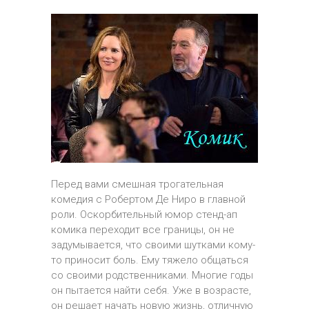
Перед вами смешная трогательная
комедия с Робертом Де Ниро в главной
роли. Оскорбительный юмор стенд-ап
комика переходит все границы, он не
задумывается, что своими шутками кому-
то приносит боль. Ему тяжело общаться
со своими родственниками. Многие годы
он пытается найти себя. Уже в возрасте,
он решает начать новую жизнь, отличную