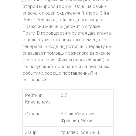
Второй мировой войны. Один из самых
опасных людей окружения Гитлера, 3-й в
Рейхе Рейнхард Гейдрих , прозвище »
Пражский мясник» держит в страхе
Прагу. В город десантируются два агента,
с целью уничтожения этого немецкого
генерала. В ходе подготовки к теракту им
оказывает помощь пражского движение
Сопротивления. Фильм европейский ( не
голливудский), основанный на реальных
событиях, хорошо поставленный и
сыгранный.
Рейтинг
6.7
Кинопоиска
Страна
Великобритания,
Франция, Чехия
Жанр
триллер, военный,