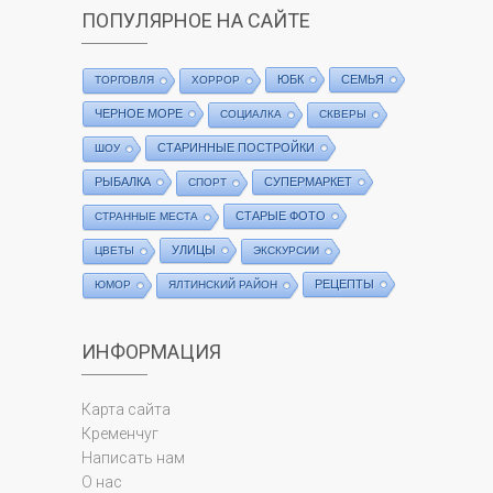
ПОПУЛЯРНОЕ НА САЙТЕ
ЮБК
СЕМЬЯ
ТОРГОВЛЯ
ХОРРОР
ЧЕРНОЕ МОРЕ
СОЦИАЛКА
СКВЕРЫ
СТАРИННЫЕ ПОСТРОЙКИ
ШОУ
РЫБАЛКА
СУПЕРМАРКЕТ
СПОРТ
СТАРЫЕ ФОТО
СТРАННЫЕ МЕСТА
УЛИЦЫ
ЦВЕТЫ
ЭКСКУРСИИ
РЕЦЕПТЫ
ЮМОР
ЯЛТИНСКИЙ РАЙОН
ИНФОРМАЦИЯ
Карта сайта
Кременчуг
Написать нам
О нас