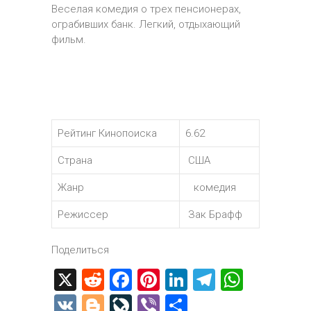
Веселая комедия о трех пенсионерах,
ограбивших банк. Легкий, отдыхающий
фильм.
Рейтинг Кинопоиска
6.62
Страна
США
Жанр
комедия
Режиссер
Зак Брафф
Поделиться
X
R
F
Pi
Li
T
W
e
a
nt
nk
el
h
V
Bl
Li
Vi
О