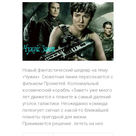
Новый фантастический шедевр на тему
«Чужих». Сюжетная линия пересекается с
фильмом Прометей. Колониальный
космический корабль «Завет» уже много
лет движется к планете в самый далекий
уголок галактики. Неожиданно команда
пеленгует сигнал с какой-то ближайшей
планеты пригодной для жизни.
Принимается решение лететь на нее.