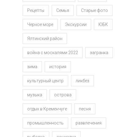
Рецепты
Семья
Старые фото
Черное море
Экскурсии
ЮБК
Ялтинский район
война с москалями 2022
загранка
зима
история
культурный центр
ликбез
музыка
острова
отдых в Кременчуге
песня
промышленность
развлечения
рыбалка
социалка