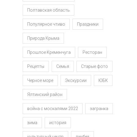
Полтавская область
Популярное чтиво
Праздники
Природа Крыма
Прошлое Кременчуга
Ресторан
Рецепты
Семья
Старые фото
Черное море
Экскурсии
ЮБК
Ялтинский район
война с москалями 2022
загранка
зима
история
культурный центр
ликбез