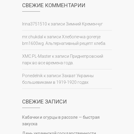
СВЕЖИЕ КОММЕНТАРИИ
Irina3751510
к записи
Зимний Кременчуг
mr.chukdal
к записи
Хлебопечка gorenje
bm1600wg. Альтернативный рецепт хлеба.
XMC.PL-Master
к записи
Приднепровский
парк во все времена года.
Ponedelnik
к записи
Захват Украины
большевиками в 1919-1920 годах
СВЕЖИЕ ЗАПИСИ
Кабачки и огурцы в рассоле — быстрая
закуска
День украинской государственности