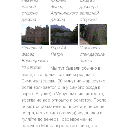
Львы на
Южный
Вход во
южной
фасад
дворец с
стороне
Алупкинского
западной
дворца
дворца
стороны
Северный
Гора Ай-
У высоких
фасад
Петри
стен дворца-
Воронцовско
замка
го дворца
Мы тут бывали обычно в
июне, в то время как жили рядом в
Симеизе (едешь 20 минут на маршрутке,
останавливается она у самого входа в
парк в Алупке). «Минусом» является то,
всегда не все открыто к осмотру. После
осмотра обязательно посетите верхние
озера, несколько (каскад) водопадов и
гуляйте до вечера , своевременно
прикупив Массандровского вина, по