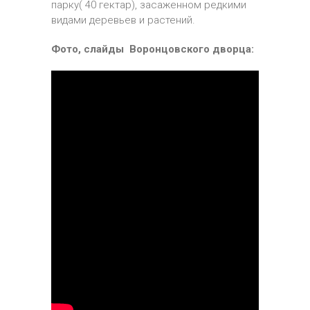
парку( 40 гектар), засаженном редкими
видами деревьев и растений.
Фото, слайды Воронцовского дворца: