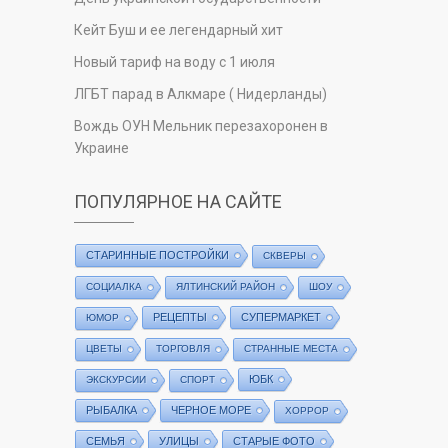
Кейт Буш и ее легендарный хит
Новый тариф на воду с 1 июля
ЛГБТ парад в Алкмаре ( Нидерланды)
Вождь ОУН Мельник перезахоронен в
Украине
ПОПУЛЯРНОЕ НА САЙТЕ
СТАРИННЫЕ ПОСТРОЙКИ
СКВЕРЫ
СОЦИАЛКА
ЯЛТИНСКИЙ РАЙОН
ШОУ
РЕЦЕПТЫ
СУПЕРМАРКЕТ
ЮМОР
ЦВЕТЫ
ТОРГОВЛЯ
СТРАННЫЕ МЕСТА
ЮБК
ЭКСКУРСИИ
СПОРТ
РЫБАЛКА
ЧЕРНОЕ МОРЕ
ХОРРОР
СЕМЬЯ
УЛИЦЫ
СТАРЫЕ ФОТО