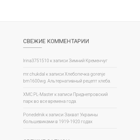
СВЕЖИЕ КОММЕНТАРИИ
Irina3751510
к записи
Зимний Кременчуг
mr.chukdal
к записи
Хлебопечка gorenje
bm1600wg. Альтернативный рецепт хлеба.
XMC.PL-Master
к записи
Приднепровский
парк во все времена года.
Ponedelnik
к записи
Захват Украины
большевиками в 1919-1920 годах