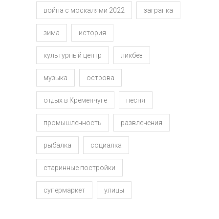
война с москалями 2022
загранка
зима
история
культурный центр
ликбез
музыка
острова
отдых в Кременчуге
песня
промышленность
развлечения
рыбалка
социалка
старинные постройки
супермаркет
улицы