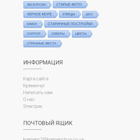
СТАРЫЕ ФОТО
ЭКСКУРСИИ
ЧЕРНОЕ МОРЕ
УЛИЦЫ
ШОУ
СТАРИННЫЕ ПОСТРОЙКИ
ЮМОР
ХОРРОР
СКВЕРЫ
ЦВЕТЫ
СТРАННЫЕ МЕСТА
ИНФОРМАЦИЯ
Карта сайта
Кременчуг
Написать нам
О нас
Электрик
ПОЧТОВЫЙ ЯЩИК
kremenc2@kremenchug.co.ua