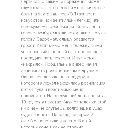
чертиков: с вашим % поражения может
случится так, что сегодня у вас ничего не
болит, а завтра вы под ИВЛ (аппарат
искусственной вентиляции легких) или
еще хуже — в реанимации. Спать лег, в
голове сумбур, мысли нехорошие лезут в
голову. Задремал, слышу раздается
грохот. Катят мимо меня тележку, в ней
упакованный в черный пакет человек, в
последний путь повезли. И тут меня
«накрыло». Прощальные видео начал
записывать родственникам и друзьям.
Оказалась дальше по коридору, в
котором я лежал находилась реанимация,
вот от туда и возят мимо меня
покойников. На следующий день насчитал
10 трупов в пакетах. Звук от тележки этой
ни с чем не спутаешь, долго еще в ушах
будет звенеть. Повезло, вечером 21
октября положили в палату. В этой
истории конец, как не странно,