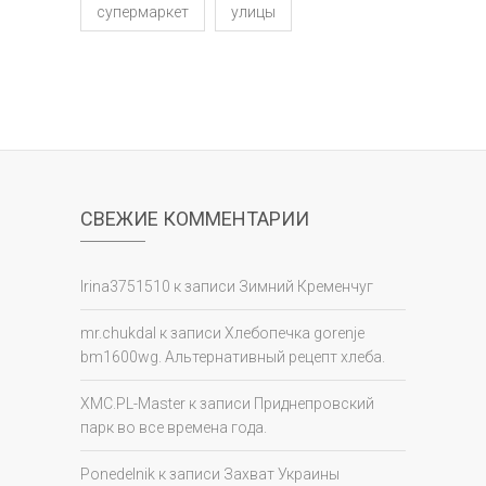
супермаркет
улицы
СВЕЖИЕ КОММЕНТАРИИ
Irina3751510
к записи
Зимний Кременчуг
mr.chukdal
к записи
Хлебопечка gorenje
bm1600wg. Альтернативный рецепт хлеба.
XMC.PL-Master
к записи
Приднепровский
парк во все времена года.
Ponedelnik
к записи
Захват Украины