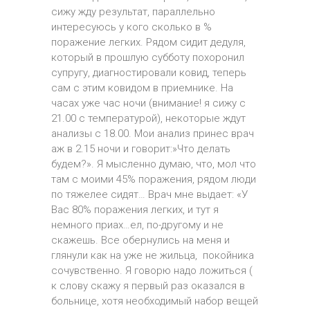
сижу жду результат, параллельно
интересуюсь у кого сколько в %
поражение легких. Рядом сидит дедуля,
который в прошлую субботу похоронил
супругу, диагностировали ковид, теперь
сам с этим ковидом в приемнике. На
часах уже час ночи (внимание! я сижу с
21.00 с температурой), некоторые ждут
анализы с 18.00. Мои анализ принес врач
аж в 2.15 ночи и говорит:»Что делать
будем?». Я мысленно думаю, что, мол что
там с моими 45% поражения, рядом люди
по тяжелее сидят… Врач мне выдает: «У
Вас 80% поражения легких, и тут я
немного приах…ел, по-другому и не
скажешь. Все обернулись на меня и
глянули как на уже не жильца, покойника
сочувственно. Я говорю надо ложиться (
к слову скажу я первый раз оказался в
больнице, хотя необходимый набор вещей