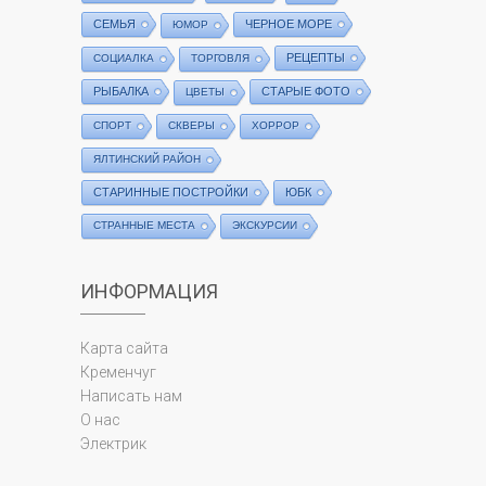
СЕМЬЯ
ЧЕРНОЕ МОРЕ
ЮМОР
РЕЦЕПТЫ
СОЦИАЛКА
ТОРГОВЛЯ
РЫБАЛКА
СТАРЫЕ ФОТО
ЦВЕТЫ
СПОРТ
СКВЕРЫ
ХОРРОР
ЯЛТИНСКИЙ РАЙОН
СТАРИННЫЕ ПОСТРОЙКИ
ЮБК
СТРАННЫЕ МЕСТА
ЭКСКУРСИИ
ИНФОРМАЦИЯ
Карта сайта
Кременчуг
Написать нам
О нас
Электрик