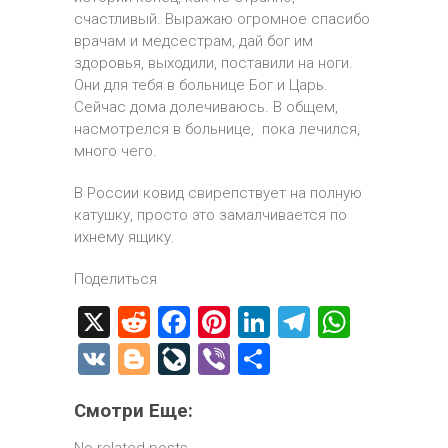
счастливый. Выражаю огромное спасибо
врачам и медсестрам, дай бог им
здоровья, выходили, поставили на ноги.
Они для тебя в больнице Бог и Царь.
Сейчас дома долечиваюсь. В общем,
насмотрелся в больнице, пока лечился,
много чего.
В России ковид свирепствует на полную
катушку, просто это замалчивается по
ихнему ящику.
Поделиться
X
R
F
Pi
Li
T
W
e
a
nt
nk
el
h
V
Bl
Li
Vi
О
d
ce
er
e
e
at
K
o
ve
b
т
di
b
es
dI
gr
s
Смотри Еще:
g
J
er
п