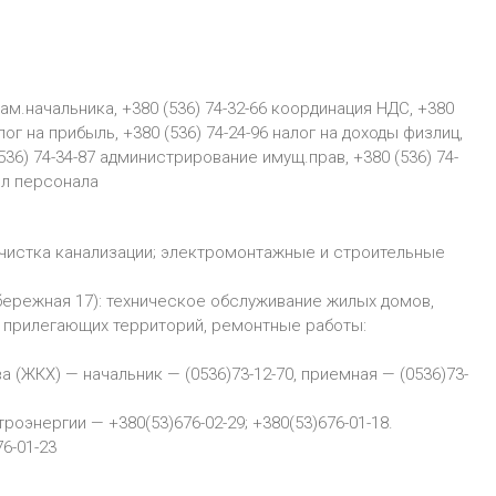
 Зам.начальника, +380 (536) 74-32-66 координация НДС, +380
алог на прибыль, +380 (536) 74-24-96 налог на доходы физлиц,
536) 74-34-87 администрирование имущ.прав, +380 (536) 74-
дел персонала
очистка канализации; электромонтажные и строительные
бережная 17): техническое обслуживание жилых домов,
 прилегающих территорий, ремонтные работы:
(ЖКХ) — начальник — (0536)73-12-70, приемная — (0536)73-
оэнергии — +380(53)676-02-29; +380(53)676-01-18.
6-01-23