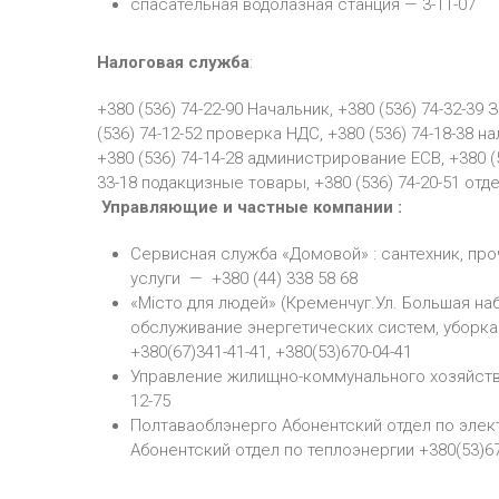
спасательная водолазная станция — 3-11-07
Налоговая служба
:
+380 (536) 74-22-90 Начальник, +380 (536) 74-32-39
(536) 74-12-52 проверка НДС, +380 (536) 74-18-38 н
+380 (536) 74-14-28 администрирование ЕСВ, +380 (
33-18 подакцизные товары, +380 (536) 74-20-51 от
Управляющие и частные компании :
Сервисная служба «Домовой» : сантехник, пр
услуги — +380 (44) 338 58 68
«Місто для людей» (Кременчуг.Ул. Большая на
обслуживание энергетических систем, уборка
+380(67)341-41-41, +380(53)670-04-41
Управление жилищно-коммунального хозяйства 
12-75
Полтаваоблэнерго Абонентский отдел по электр
Абонентский отдел по теплоэнергии +380(53)67