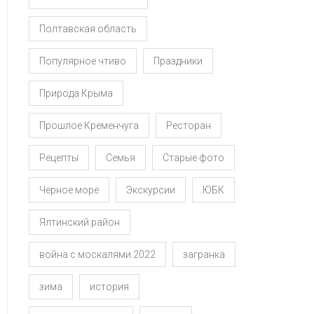
Полтавская область
Популярное чтиво
Праздники
Природа Крыма
Прошлое Кременчуга
Ресторан
Рецепты
Семья
Старые фото
Черное море
Экскурсии
ЮБК
Ялтинский район
война с москалями 2022
загранка
зима
история