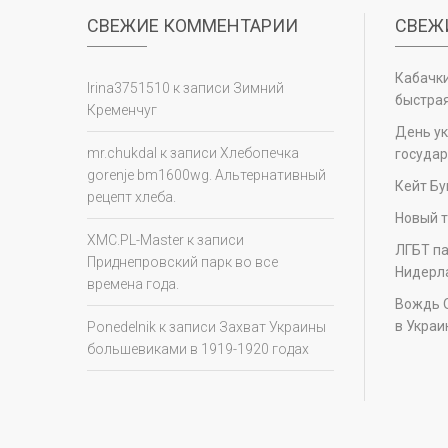
СВЕЖИЕ КОММЕНТАРИИ
СВЕЖ
Кабачки
Irina3751510
к записи
Зимний
быстрая
Кременчуг
День у
mr.chukdal
к записи
Хлебопечка
государ
gorenje bm1600wg. Альтернативный
Кейт Бу
рецепт хлеба.
Новый т
XMC.PL-Master
к записи
ЛГБТ па
Приднепровский парк во все
Нидерл
времена года.
Вождь 
в Украи
Ponedelnik
к записи
Захват Украины
большевиками в 1919-1920 годах