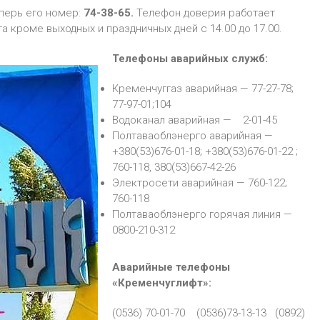
перь его номер:
74-38-65.
Телефон доверия работает
 кроме выходных и праздничных дней с 14.00 до 17.00.
Телефоны аварийных служб:
Кременчуггаз аварийная — 77-27-78;
77-97-01;104
Водоканал аварийная — 2-01-45
Полтаваоблэнерго аварийная —
+380(53)676-01-18; +380(53)676-01-22 ;
760-118, 380(53)667-42-26
Электросети аварийная — 760-122;
760-118
Полтаваоблэнерго горячая линия —
0800-210-312
Аварийные телефоны
«Кременчуглифт»:
(0536) 70-01-70 (0536)73-13-13 (0892)