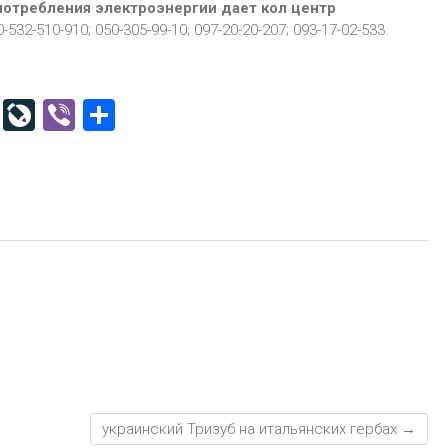
отребления электроэнергии дает кол центр
0-532-510-910; 050-305-99-10; 097-20-20-207; 093-17-02-533.
Bl
Li
Vi
О
o
ve
b
т
g
J
er
п
g
o
р
er
ur
а
n
в
al
и
т
ь
украинский Тризуб на итальянских гербах
→