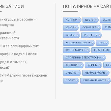
ИЕ ЗАПИСИ
ПОПУЛЯРНОЕ НА САЙ
 и огурцы в рассоле —
ХОРРОР
ЦВЕТЫ
ЭКСКУ
 закуска
РЫБ
ЮМОР
СОЦИАЛКА
краинской
СЕМЬЯ
РЕЦЕПТЫ
ственности
ЯЛТИНСКИЙ РАЙОН
ШОУ
ш и ее легендарный хит
СУПЕРМАРКЕТ
СТАРЫЕ ФО
ариф на воду с 1 июля
СТАРИННЫЕ ПОСТРОЙКИ
рад в Алкмаре (
УЛИЦЫ
ЮБ
ТОРГОВЛЯ
анды)
ЧЕРНОЕ МОРЕ
СКВЕРЫ
ОУН Мельник перезахоронен
не
СПОРТ
СТРАННЫЕ МЕСТА