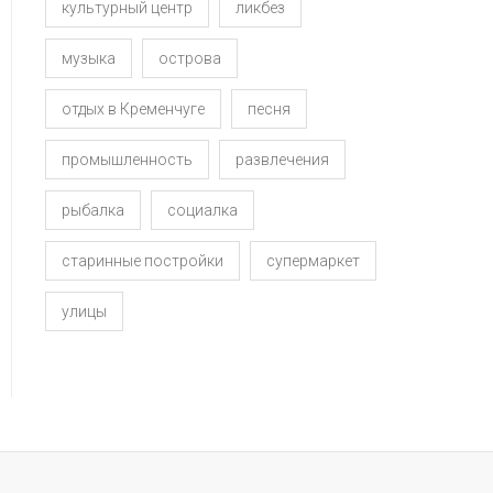
культурный центр
ликбез
музыка
острова
отдых в Кременчуге
песня
промышленность
развлечения
рыбалка
социалка
старинные постройки
супермаркет
улицы