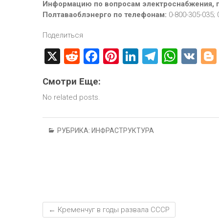
Информацию по вопросам электроснабжения, п
Полтаваоблэнерго по телефонам:
0-800-305-035; 
Поделиться
X
R
F
Pi
Li
T
W
V
e
a
nt
nk
el
h
K
Смотри Еще:
d
ce
er
e
e
at
No related posts.
di
b
es
dI
gr
s
t
o
t
n
a
A
ok
m
p
РУБРИКА:
ИНФРАСТРУКТУРА
p
←
Кременчуг в годы развала СССР