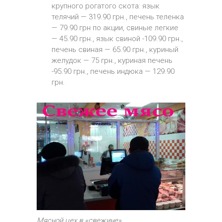
крупного рогатого скота: язык
телячий — 319.90 грн., печень теленка
— 79.90 грн по акции, свиные легкие
— 45.90 грн., язык свиной -109.90 грн.,
печень свиная — 65.90 грн., куриный
желудок — 75 грн., куриная печень
-95.90 грн., печень индюка — 129.90
грн.
Мясной цех в «свежине»