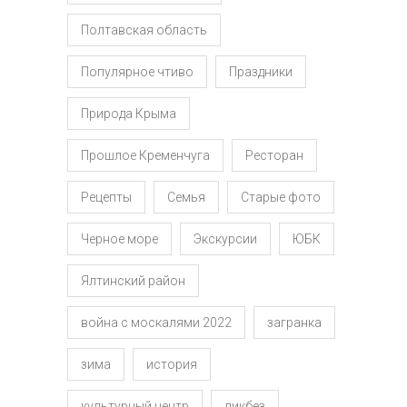
Полтавская область
Популярное чтиво
Праздники
Природа Крыма
Прошлое Кременчуга
Ресторан
Рецепты
Семья
Старые фото
Черное море
Экскурсии
ЮБК
Ялтинский район
война с москалями 2022
загранка
зима
история
культурный центр
ликбез