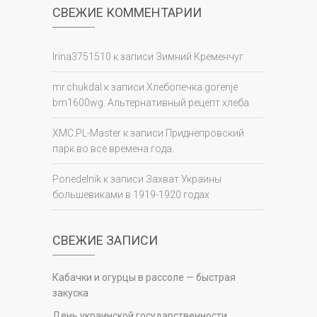
СВЕЖИЕ КОММЕНТАРИИ
Irina3751510
к записи
Зимний Кременчуг
mr.chukdal
к записи
Хлебопечка gorenje
bm1600wg. Альтернативный рецепт хлеба.
XMC.PL-Master
к записи
Приднепровский
парк во все времена года.
Ponedelnik
к записи
Захват Украины
большевиками в 1919-1920 годах
СВЕЖИЕ ЗАПИСИ
Кабачки и огурцы в рассоле — быстрая
закуска
День украинской государственности