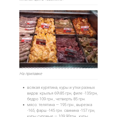
На прилавке
всякая курятина, куры и утки разных
видов: крылья 69\85 грн, филе -135грн,
бедро 109 грн., четверть 85 грн.
мясо: телятина — 195 грн., вырезка
-165, фарш -145 грн. свинина -157 грн,
куры суповые — 109.90грн., куры