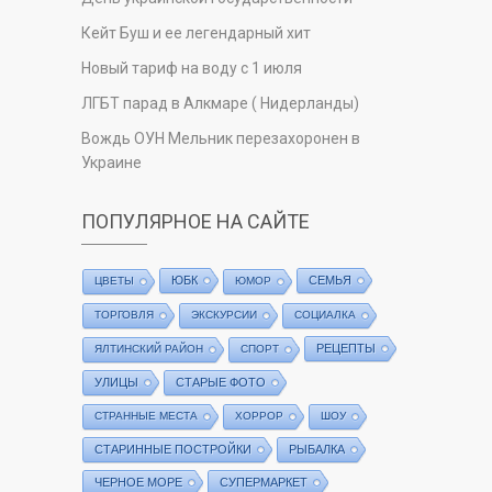
Кейт Буш и ее легендарный хит
Новый тариф на воду с 1 июля
ЛГБТ парад в Алкмаре ( Нидерланды)
Вождь ОУН Мельник перезахоронен в
Украине
ПОПУЛЯРНОЕ НА САЙТЕ
ЮБК
СЕМЬЯ
ЦВЕТЫ
ЮМОР
ТОРГОВЛЯ
ЭКСКУРСИИ
СОЦИАЛКА
РЕЦЕПТЫ
ЯЛТИНСКИЙ РАЙОН
СПОРТ
УЛИЦЫ
СТАРЫЕ ФОТО
СТРАННЫЕ МЕСТА
ХОРРОР
ШОУ
СТАРИННЫЕ ПОСТРОЙКИ
РЫБАЛКА
ЧЕРНОЕ МОРЕ
СУПЕРМАРКЕТ