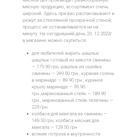
мясной цех производит разнообразную
мясную продукцию, ассортимент очень
широкий. Здесь при вас распаковывают и
режут за стеклянной прозрачной стеной,
процесс не останавливается ни на
минуту. На сегодняшний день 23 .12.2022г.
в магазине можно скупиться:
для любителей жарить шашлык :
шашлык готовый из мякоти свинины
— 175.90 грн; шашлык из ошейка
свинины — 249.90 грн., куриная голень
в маринаде — 89.90 грн., куриное
крыло маринаде — 95.90
грн.,маринованный стейк — 189.90
грн., маринованный стейк телятины —
229 грн.
колбаса для мангала из свинины —
149.50 грн, колбаса мясная для
мангала — 129.50 грн.
всякие потроха и внутренности