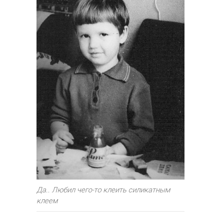
Да.. Любил чего-то клеить силикатным
клеем