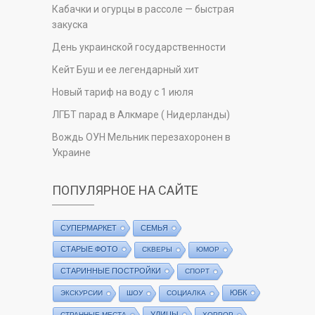
Кабачки и огурцы в рассоле — быстрая
закуска
День украинской государственности
Кейт Буш и ее легендарный хит
Новый тариф на воду с 1 июля
ЛГБТ парад в Алкмаре ( Нидерланды)
Вождь ОУН Мельник перезахоронен в
Украине
ПОПУЛЯРНОЕ НА САЙТЕ
СУПЕРМАРКЕТ
СЕМЬЯ
СТАРЫЕ ФОТО
СКВЕРЫ
ЮМОР
СТАРИННЫЕ ПОСТРОЙКИ
СПОРТ
ЮБК
ЭКСКУРСИИ
ШОУ
СОЦИАЛКА
УЛИЦЫ
СТРАННЫЕ МЕСТА
ХОРРОР