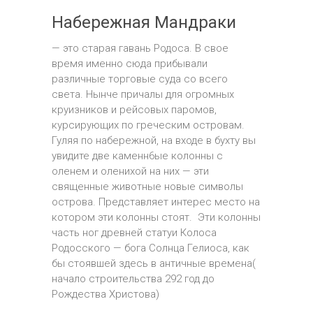
Набережная Мандраки
— это старая гавань Родоса. В свое
время именно сюда прибывали
различные торговые суда со всего
света. Нынче причалы для огромных
круизников и рейсовых паромов,
курсирующих по греческим островам.
Гуляя по набережной, на входе в бухту вы
увидите две каменн6ые колонны с
оленем и оленихой на них — эти
священные животные новые символы
острова. Представляет интерес место на
котором эти колонны стоят. Эти колонны
часть ног древней статуи Колоса
Родосского — бога Солнца Гелиоса, как
бы стоявшей здесь в античные времена(
начало строительства 292 год до
Рождества Христова)