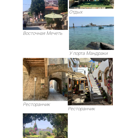
Отдых
Восточная Мечеть
У порта Мандраки
Ресторанчик
Ресторанчик