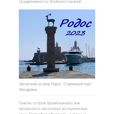
Средиземного и Эгейского морей.
Греческий остров Родос. Старинный порт
Мандраки
Сквозь остров промелькнуло или
пронеслось несколько исторических