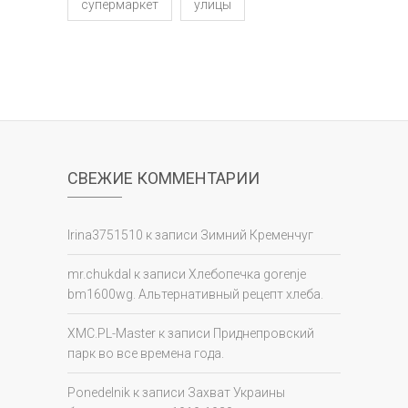
супермаркет
улицы
СВЕЖИЕ КОММЕНТАРИИ
Irina3751510
к записи
Зимний Кременчуг
mr.chukdal
к записи
Хлебопечка gorenje
bm1600wg. Альтернативный рецепт хлеба.
XMC.PL-Master
к записи
Приднепровский
парк во все времена года.
Ponedelnik
к записи
Захват Украины