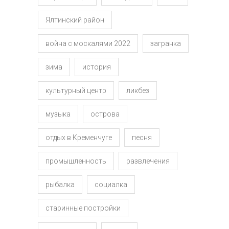
Ялтинский район
война с москалями 2022
загранка
зима
история
культурный центр
ликбез
музыка
острова
отдых в Кременчуге
песня
промышленность
развлечения
рыбалка
социалка
старинные постройки