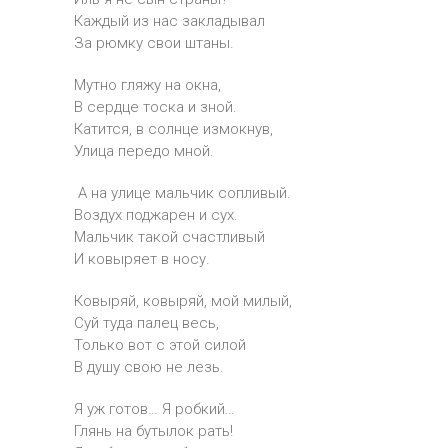
Каждый из нас закладывал
За рюмку свои штаны.
Мутно гляжу на окна,
В сердце тоска и зной.
Катится, в солнце измокнув,
Улица передо мной.
А на улице мальчик сопливый.
Воздух поджарен и сух.
Мальчик такой счастливый
И ковыряет в носу.
Ковыряй, ковыряй, мой милый,
Суй туда палец весь,
Только вот с этой силой
В душу свою не лезь.
Я уж готов… Я робкий…
Глянь на бутылок рать!