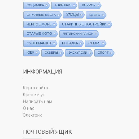
СОЦИАЛКА
ТОРГОВЛЯ
ХОРРОР
УЛИЦЫ
СТРАННЫЕ МЕСТА
ЦВЕТЫ
ЧЕРНОЕ МОРЕ
СТАРИННЫЕ ПОСТРОЙКИ
СТАРЫЕ ФОТО
ЯЛТИНСКИЙ РАЙОН
СУПЕРМАРКЕТ
РЫБАЛКА
СЕМЬЯ
ЮБК
СКВЕРЫ
ЭКСКУРСИИ
СПОРТ
ИНФОРМАЦИЯ
Карта сайта
Кременчуг
Написать нам
О нас
Электрик
ПОЧТОВЫЙ ЯЩИК