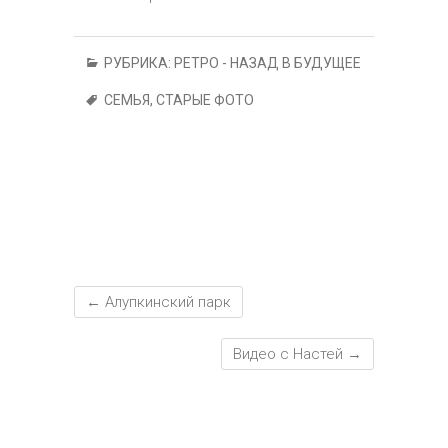
g
o
р
ok
m
p
er
ur
а
p
n
в
РУБРИКА:
РЕТРО - НАЗАД В БУДУЩЕЕ
al
и
СЕМЬЯ
,
СТАРЫЕ ФОТО
т
ь
←
Алупкинский парк
Видео с Настей
→