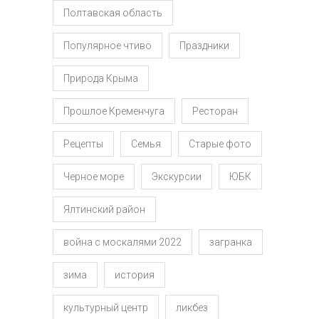
Полтавская область
Популярное чтиво
Праздники
Природа Крыма
Прошлое Кременчуга
Ресторан
Рецепты
Семья
Старые фото
Черное море
Экскурсии
ЮБК
Ялтинский район
война с москалями 2022
загранка
зима
история
культурный центр
ликбез