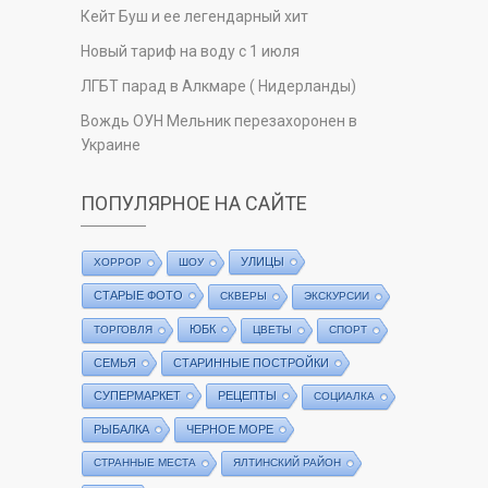
Кейт Буш и ее легендарный хит
Новый тариф на воду с 1 июля
ЛГБТ парад в Алкмаре ( Нидерланды)
Вождь ОУН Мельник перезахоронен в
Украине
ПОПУЛЯРНОЕ НА САЙТЕ
УЛИЦЫ
ХОРРОР
ШОУ
СТАРЫЕ ФОТО
СКВЕРЫ
ЭКСКУРСИИ
ЮБК
ТОРГОВЛЯ
ЦВЕТЫ
СПОРТ
СЕМЬЯ
СТАРИННЫЕ ПОСТРОЙКИ
СУПЕРМАРКЕТ
РЕЦЕПТЫ
СОЦИАЛКА
РЫБАЛКА
ЧЕРНОЕ МОРЕ
СТРАННЫЕ МЕСТА
ЯЛТИНСКИЙ РАЙОН