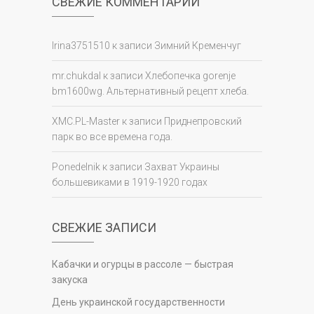
СВЕЖИЕ КОММЕНТАРИИ
Irina3751510
к записи
Зимний Кременчуг
mr.chukdal
к записи
Хлебопечка gorenje
bm1600wg. Альтернативный рецепт хлеба.
XMC.PL-Master
к записи
Приднепровский
парк во все времена года.
Ponedelnik
к записи
Захват Украины
большевиками в 1919-1920 годах
СВЕЖИЕ ЗАПИСИ
Кабачки и огурцы в рассоле — быстрая
закуска
День украинской государственности