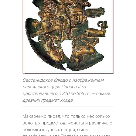
Сассанидское блюдо с изображением
персидского царя Сапора II-го,
царствовавшего с 310 по 363 гг. — самый
древний предмет клада.
Макаренко писал, что только несколько
золотых предметов, монеты и различные
обломки крупных вещей, были