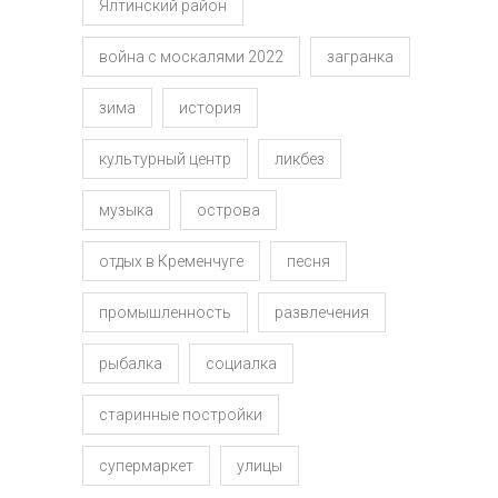
Ялтинский район
война с москалями 2022
загранка
зима
история
культурный центр
ликбез
музыка
острова
отдых в Кременчуге
песня
промышленность
развлечения
рыбалка
социалка
старинные постройки
супермаркет
улицы