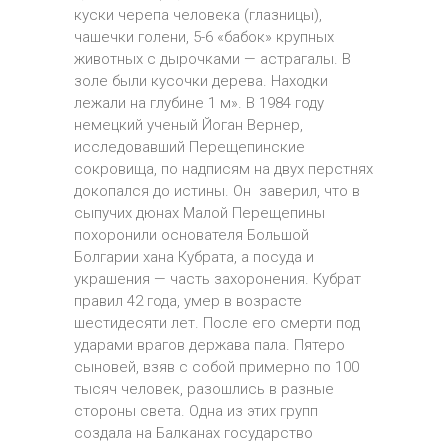
куски черепа человека (глазницы),
чашечки голени, 5-6 «бабок» крупных
животных с дырочками — астрагалы. В
золе были кусочки дерева. Находки
лежали на глубине 1 м». В 1984 году
немецкий ученый Йоган Вернер,
исследовавший Перещепинские
сокровища, по надписям на двух перстнях
докопался до истины. Он заверил, что в
сыпучих дюнах Малой Перещепины
похоронили основателя Большой
Болгарии хана Кубрата, а посуда и
украшения — часть захоронения. Кубрат
правил 42 года, умер в возрасте
шестидесяти лет. После его смерти под
ударами врагов держава пала. Пятеро
сыновей, взяв с собой примерно по 100
тысяч человек, разошлись в разные
стороны света. Одна из этих групп
создала на Балканах государство