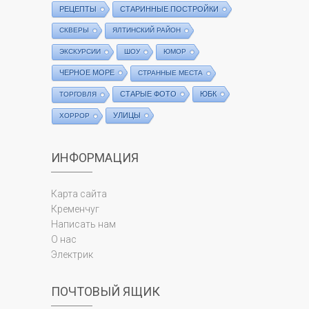
РЕЦЕПТЫ
СТАРИННЫЕ ПОСТРОЙКИ
СКВЕРЫ
ЯЛТИНСКИЙ РАЙОН
ЭКСКУРСИИ
ШОУ
ЮМОР
ЧЕРНОЕ МОРЕ
СТРАННЫЕ МЕСТА
СТАРЫЕ ФОТО
ЮБК
ТОРГОВЛЯ
УЛИЦЫ
ХОРРОР
ИНФОРМАЦИЯ
Карта сайта
Кременчуг
Написать нам
О нас
Электрик
ПОЧТОВЫЙ ЯЩИК