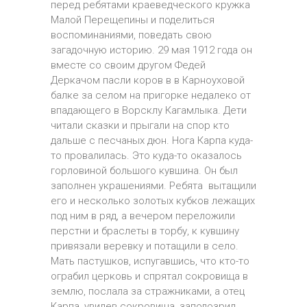
перед ребятами краеведческого кружка
Малой Перещепины и поделиться
воспоминаниями, поведать свою
загадочную историю. 29 мая 1912 года он
вместе со своим другом Федей
Деркачом пасли коров в в Карноуховой
балке за селом на пригорке недалеко от
впадающего в Ворсклу Кагамлыка. Дети
читали сказки и прыгали на спор кто
дальше с песчаных дюн. Нога Карпа куда-
то провалилась. Это куда-то оказалось
горловиной большого кувшина. Он был
заполнен украшениями. Ребята вытащили
его и несколько золотых кубков лежащих
под ним в ряд, а вечером переложили
перстни и браслеты в торбу, к кувшину
привязали веревку и потащили в село.
Мать пастушков, испугавшись, что кто-то
ограбил церковь и спрятал сокровища в
землю, послала за стражниками, а отец
Карпа, увидев сокровища, заподозрил,