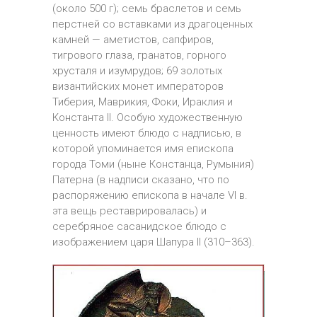
(около 500 г); семь браслетов и семь
перстней со вставками из драгоценных
камней — аметистов, сапфиров,
тигрового глаза, гранатов, горного
хрусталя и изумрудов; 69 золотых
византийских монет императоров
Тиберия, Маврикия, Фоки, Ираклия и
Константа II. Особую художественную
ценность имеют блюдо с надписью, в
которой упоминается имя епископа
города Томи (ныне Констанца, Румыния)
Патерна (в надписи сказано, что по
распоряжению епископа в начале VI в.
эта вещь реставрировалась) и
серебряное сасанидское блюдо с
изображением царя Шапура II (310–363).