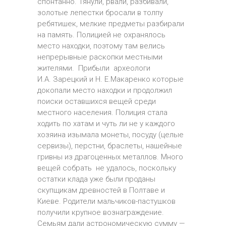
спонтанно. Тянули, рвали, разбивали,
золотые лепестки бросали в толпу
ребятишек, мелкие предметы разбирали
на память. Полицией не охранялось
место находки, поэтому там велись
непрерывные раскопки местными
жителями. Прибыли археологи
И.А. Зарецкий и Н. Е.Макаренко которые
докопали место находки и продолжил
поиски оставшихся вещей среди
местного населения. Полиция стала
ходить по хатам и чуть ли не у каждого
хозяина изымала монеты, посуду (целые
сервизы), перстни, браслеты, нашейные
гривны из драгоценных металлов. Много
вещей собрать не удалось, поскольку
остатки клада уже были проданы
скупщикам древностей в Полтаве и
Киеве. Родители мальчиков-пастушков
получили крупное вознаграждение.
Семьям дали астрономическую сумму —