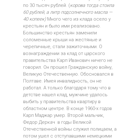
по 30 тысяч рублей. (
корова тогда стоила
60 рублей, а литр подсолнечного масла —
40 копеек)
Много чего из клада осело у
крестьян и было ими реализовано.
Большинство крестьян заменили
соломенные крыши на жестяные и
черепичные, стали зажиточными. О
вознаграждении за клад от царского
правительства Карп Иванович ничего не
говорил. Он прошел Гражданскую войну,
Великую Оте­чественную. Обосновался в
Полтаве. Имея инвалидность, он не
работал. А только благодаря тому что в
детстве нашел клад, мужчине удалось
выбить у правительства квартиру в
областном центре. В конце 1960-х годов
Карп Маджар умер. Второй мальчик,
Федор Деркач в годы Великой
Отечественной войны служил полицаем, а
потом ушел с отступавшими немецкими