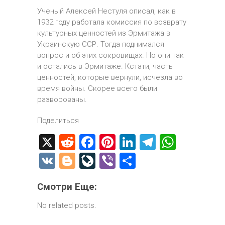
Ученый Алексей Нестуля описал, как в
1932 году работала комиссия по возврату
культурных ценностей из Эрмитажа в
Украинскую ССР. Тогда поднимался
вопрос и об этих сокровищах. Но они так
и остались в Эрмитаже. Кстати, часть
ценностей, которые вернули, исчезла во
время войны. Скорее всего были
разворованы.
Поделиться
X
R
F
Pi
Li
T
W
e
a
nt
nk
el
h
V
Bl
Li
Vi
О
d
ce
er
e
e
at
K
o
ve
b
т
di
b
es
dI
gr
s
Смотри Еще:
g
J
er
п
t
o
t
n
a
A
g
o
р
No related posts.
ok
m
p
er
ur
а