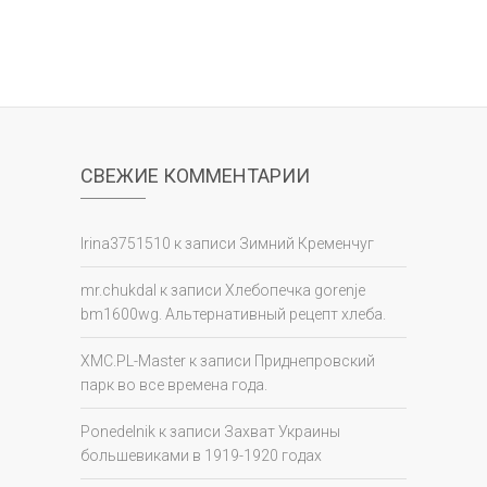
СВЕЖИЕ КОММЕНТАРИИ
Irina3751510
к записи
Зимний Кременчуг
mr.chukdal
к записи
Хлебопечка gorenje
bm1600wg. Альтернативный рецепт хлеба.
XMC.PL-Master
к записи
Приднепровский
парк во все времена года.
Ponedelnik
к записи
Захват Украины
большевиками в 1919-1920 годах