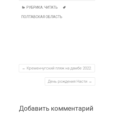
p
n
в
РУБРИКА:
ЧИТАТЬ
al
и
ПОЛТАВСКАЯ ОБЛАСТЬ
т
ь
←
Кременчугский пляж на дамбе 2022.
День рождения Насти
→
Добавить комментарий