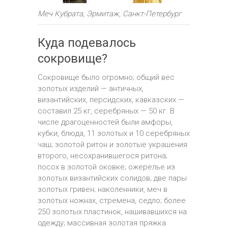
Меч Кубрата, Эрмитаж, Санкт-Петербург
Куда подевалось
сокровище?
Сокровище было огромно; общий вес
золотых изделий — античных,
византийских, персидских, кавказских —
составил 25 кг, серебряных — 50 кг. В
числе драгоценностей были амфоры,
кубки, блюда, 11 золотых и 10 серебряных
чаш; золотой ритон и золотые украшения
второго, несохранившегося ритона;
посох в золотой оковке; ожерелье из
золотых византийских солидов; две пары
золотых гривен; наколенники, меч в
золотых ножнах, стремена, седло; более
250 золотых пластинок, нашивавшихся на
одежду; массивная золотая пряжка