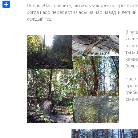
V
m
g
Осень 2025 в зените, октябрь ускоренно протекает
p
v
i
g
О
когда надо перевести часы на час назад, и летни
p
e
b
e
т
каждый год…
J
e
r
п
o
r
В пут
р
u
клено
а
r
ответ
в
n
ты мн
и
a
качае
т
l
белым
ь
Надо 
сравн
грибы
сменя