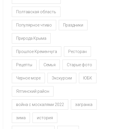
Полтавская область
Популярное чтиво
Праздники
Природа Крыма
Прошлое Кременчуга
Ресторан
Рецепты
Семья
Старые фото
Черное море
Экскурсии
ЮБК
Ялтинский район
война с москалями 2022
загранка
зима
история