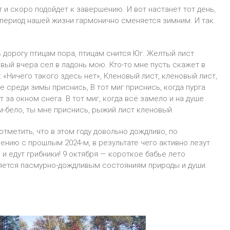
 и скоро подойдет к завершению. И вот настанет тот день,
й период нашей жизни гармонично сменяется зимним. И так
ь дорогу птицам пора, птицам снится Юг. Желтый лист
вый вчера сел в ладонь мою.
Кто-то мне пусть скажет в
: «Ничего такого здесь нет», Кленовый лист, кленовый лист,
е среди зимы приснись, В тот миг приснись, когда пурга
т за окном снега. В тот миг, когда всё замело и на душе
-бело, ты мне приснись, рыжий лист кленовый.
отметить, что в этом году довольно дождливо, по
ению с прошлым 2024-м, в результате чего активно лезут
 и едут грибники! 9 октября — короткое бабье лето
ется пасмурно-дождливым состояниям природы и души.