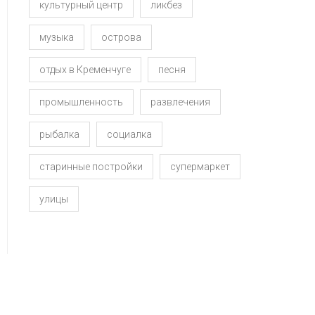
культурный центр
ликбез
музыка
острова
отдых в Кременчуге
песня
промышленность
развлечения
рыбалка
социалка
старинные постройки
супермаркет
улицы