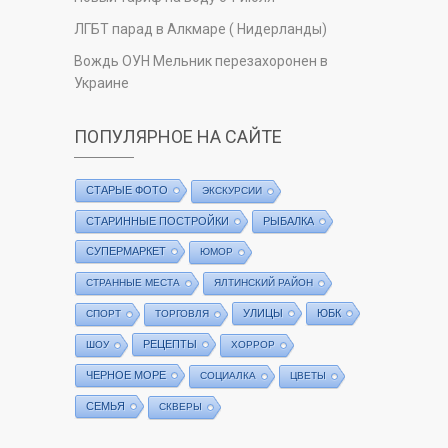
ЛГБТ парад в Алкмаре ( Нидерланды)
Вождь ОУН Мельник перезахоронен в
Украине
ПОПУЛЯРНОЕ НА САЙТЕ
СТАРЫЕ ФОТО
ЭКСКУРСИИ
СТАРИННЫЕ ПОСТРОЙКИ
РЫБАЛКА
СУПЕРМАРКЕТ
ЮМОР
СТРАННЫЕ МЕСТА
ЯЛТИНСКИЙ РАЙОН
УЛИЦЫ
ЮБК
СПОРТ
ТОРГОВЛЯ
РЕЦЕПТЫ
ШОУ
ХОРРОР
ЧЕРНОЕ МОРЕ
СОЦИАЛКА
ЦВЕТЫ
СЕМЬЯ
СКВЕРЫ