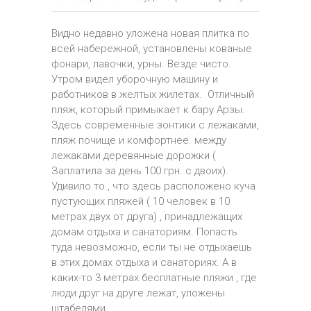
Видно недавно уложена новая плитка по
всей набережной, установлены кованые
фонари, лавочки, урны. Везде чисто.
Утром видел уборочную машину и
работников в желтых жилетах. Отличный
пляж, который примыкает к бару Арзы.
Здесь современные зонтики с лежаками,
пляж почище и комфортнее. между
лежаками деревянные дорожки (
Заплатила за день 100 грн. с двоих).
Удивило то , что здесь расположено куча
пустующих пляжей ( 10 человек в 10
метрах двух от друга) , принадлежащих
домам отдыха и санаториям. Попасть
туда невозможно, если ты не отдыхаешь
в этих домах отдыха и санаториях. А в
каких-то 3 метрах бесплатные пляжи , где
люди друг на друге лежат, уложены
штабелями.