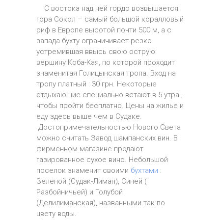
С востока над ней гордо возвышается
гора Сокол – самый большой коралловый
риф в Европе высотой почти 500 м, а с
запада бухту ограничивает резко
устремившая ввысь свою острую
вершину Коба-Кая, по которой проходит
знаменитая Голицынская тропа. Вход на
тропу платный : 30 грн. Некоторые
отдыхающие специально встают в 5 утра ,
чтобы пройти бесплатно. Цены на жилье и
еду здесь выше чем в Судаке.
Достопримечательностью Нового Света
можно считать Завод шампанских вин. В
фирменном магазине продают
газированное сухое вино. Небольшой
поселок знаменит своими
бухтами
:
Зеленой (Судак-Лиман), Синей (
Разбойничьей) и Голубой
(Делилиманская), названными так по
цвету воды.