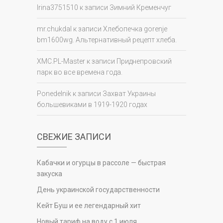
Irina3751510
к записи
Зимний Кременчуг
mr.chukdal
к записи
Хлебопечка gorenje
bm1600wg. Альтернативный рецепт хлеба.
XMC.PL-Master
к записи
Приднепровский
парк во все времена года.
Ponedelnik
к записи
Захват Украины
большевиками в 1919-1920 годах
СВЕЖИЕ ЗАПИСИ
Кабачки и огурцы в рассоле — быстрая
закуска
День украинской государственности
Кейт Буш и ее легендарный хит
Новый тариф на воду с 1 июля