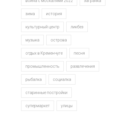
война с москалями 2022
загранка
зима
история
культурный центр
ликбез
музыка
острова
отдых в Кременчуге
песня
промышленность
развлечения
рыбалка
социалка
старинные постройки
супермаркет
улицы