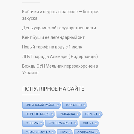
Кабачки и огурцы в рассоле — быстрая
закуска
День украинской государственности
Кейт Буш и ее легендарный хит
Новый тариф на воду с 1 июля
ЛГБТ парад в Алкмаре ( Нидерланды)
Вождь ОУН Мельник перезахоронен в
Украине
ПОПУЛЯРНОЕ НА САЙТЕ
ЯЛТИНСКИЙ РАЙОН
ТОРГОВЛЯ
ЧЕРНОЕ МОРЕ
РЫБАЛКА
СЕМЬЯ
СУПЕРМАРКЕТ
СКВЕРЫ
СПОРТ
СТАРЫЕ ФОТО
ШОУ
СОЦИАЛКА