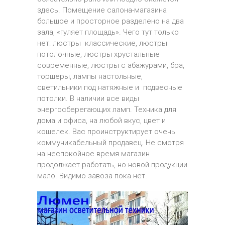
здесь. Помещение салона-магазина
большое и просторное разделено на два
зала, «гуляет площадь». Чего тут только
нет: л
юстры
к
лассические,
люстры
потолочные, люстры
х
рустальные
с
овременные,
люстры
с абажурами,
б
ра,
т
оршеры,
лампы настольные,
светильники под натяжные и
подвесные
потолки. В наличии все виды
энергосберегающих ламп. Техника для
дома и офиса, на любой вкус, цвет и
кошелек. Вас проинструктирует очень
коммуникабельный продавец. Не смотря
на неспокойное время магазин
продолжает работать, но новой продукции
мало. Видимо завоза пока нет.