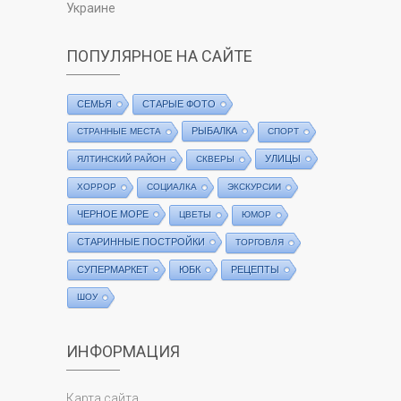
Украине
ПОПУЛЯРНОЕ НА САЙТЕ
СЕМЬЯ
СТАРЫЕ ФОТО
РЫБАЛКА
СТРАННЫЕ МЕСТА
СПОРТ
УЛИЦЫ
ЯЛТИНСКИЙ РАЙОН
СКВЕРЫ
ХОРРОР
СОЦИАЛКА
ЭКСКУРСИИ
ЧЕРНОЕ МОРЕ
ЦВЕТЫ
ЮМОР
СТАРИННЫЕ ПОСТРОЙКИ
ТОРГОВЛЯ
СУПЕРМАРКЕТ
ЮБК
РЕЦЕПТЫ
ШОУ
ИНФОРМАЦИЯ
Карта сайта