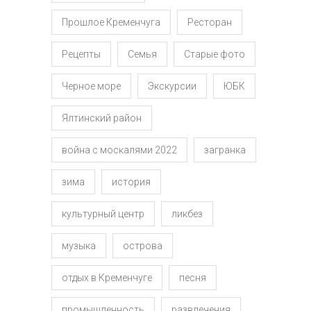
Прошлое Кременчуга
Ресторан
Рецепты
Семья
Старые фото
Черное море
Экскурсии
ЮБК
Ялтинский район
война с москалями 2022
загранка
зима
история
культурный центр
ликбез
музыка
острова
отдых в Кременчуге
песня
промышленность
развлечения