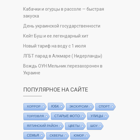
Кабачки и огурцы в рассоле — быстрая
закуска
День украинской государственности
Кейт Буш и ее легендарный хит
Новый тариф на воду с 1 июля
ЛГБТ парад в Алкмаре ( Нидерланды)
Вождь ОУН Мельник перезахоронен в
Украине
ПОПУЛЯРНОЕ НА САЙТЕ
ЮБК
ХОРРОР
ЭКСКУРСИИ
СПОРТ
СТАРЫЕ ФОТО
УЛИЦЫ
ТОРГОВЛЯ
ЯЛТИНСКИЙ РАЙОН
ЦВЕТЫ
ШОУ
СЕМЬЯ
СКВЕРЫ
ЮМОР