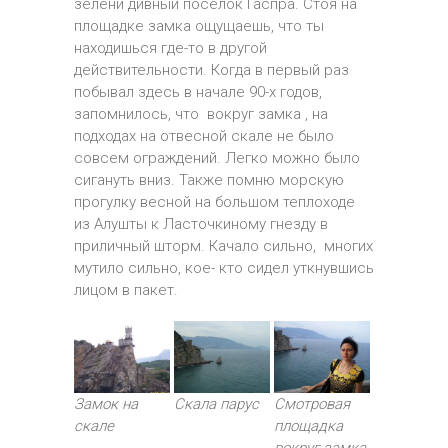
зелени дивный поселок Гаспра. Стоя на
площадке замка ощущаешь, что ты
находишься где-то в другой
действительности. Когда в первый раз
побывал здесь в начале 90-х годов,
запомнилось, что вокруг замка , на
подходах на отвесной скале не было
совсем ограждений. Легко можно было
сигануть вниз. Также помню морскую
прогулку весной на большом теплоходе
из Алушты к Ласточкиному гнезду в
приличный шторм. Качало сильно, многих
мутило сильно, кое- кто сидел уткнувшись
лицом в пакет.
Замок на
Скала парус
Смотровая
скале
площадка
вокруг замка