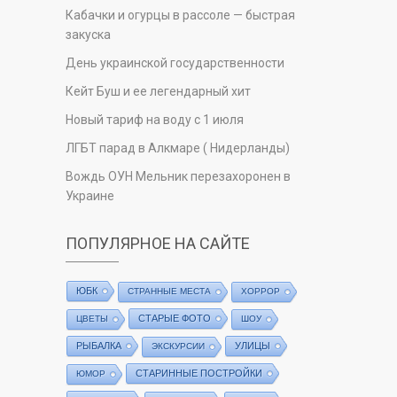
Кабачки и огурцы в рассоле — быстрая
закуска
День украинской государственности
Кейт Буш и ее легендарный хит
Новый тариф на воду с 1 июля
ЛГБТ парад в Алкмаре ( Нидерланды)
Вождь ОУН Мельник перезахоронен в
Украине
ПОПУЛЯРНОЕ НА САЙТЕ
ЮБК
СТРАННЫЕ МЕСТА
ХОРРОР
СТАРЫЕ ФОТО
ЦВЕТЫ
ШОУ
РЫБАЛКА
УЛИЦЫ
ЭКСКУРСИИ
СТАРИННЫЕ ПОСТРОЙКИ
ЮМОР