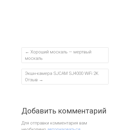
т
ь
←
Хороший москаль — мертвый
москаль
Экшн-камера SJCAM SJ4000 WiFi 2K.
Отзыв
→
Добавить комментарий
Для отправки комментария вам
необходимо
авторизоваться
.