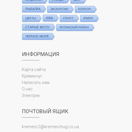
РЫБАЛКА
ЭКСКУРСИИ
ХОРРОР
ЮБК
ЦВЕТЫ
СПОРТ
ЮМОР
СТАРЫЕ ФОТО
ЯЛТИНСКИЙ РАЙОН
ЧЕРНОЕ МОРЕ
ИНФОРМАЦИЯ
Карта сайта
Кременчуг
Написать нам
О нас
Электрик
ПОЧТОВЫЙ ЯЩИК
kremenc2@kremenchug.co.ua