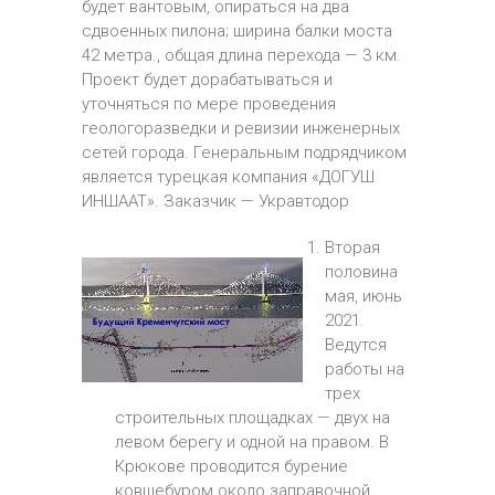
будет вантовым, опираться на два
сдвоенных пилона; ширина балки моста
42 метра., общая длина перехода — 3 км.
Проект будет дорабатываться и
уточняться по мере проведения
геологоразведки и ревизии инженерных
сетей города. Генеральным подрядчиком
является турецкая компания «ДОГУШ
ИНШААТ». Заказчик — Укравтодор
Вторая
половина
мая, июнь
2021.
Ведутся
работы на
трех
строительных площадках — двух на
левом берегу и одной на правом. В
Крюкове проводится бурение
ковшебуром около заправочной