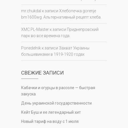
mr.chukdal
к записи
Хлебопечка gorenje
bm1600wg. Альтернативный рецепт хлеба.
XMC.PL-Master
к записи
Приднепровский
парк во все времена года.
Ponedelnik
к записи
Захват Украины
большевиками в 1919-1920 годах
СВЕЖИЕ ЗАПИСИ
Кабачки и огурцы в рассоле — быстрая
закуска
День украинской государственности
Кейт Буш и ее легендарный хит
Новый тариф на воду с 1 июля