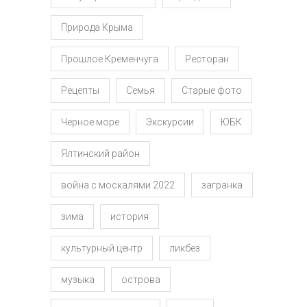
Природа Крыма
Прошлое Кременчуга
Ресторан
Рецепты
Семья
Старые фото
Черное море
Экскурсии
ЮБК
Ялтинский район
война с москалями 2022
загранка
зима
история
культурный центр
ликбез
музыка
острова