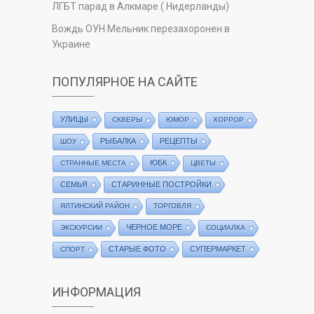
ЛГБТ парад в Алкмаре ( Нидерланды)
Вождь ОУН Мельник перезахоронен в
Украине
ПОПУЛЯРНОЕ НА САЙТЕ
УЛИЦЫ
СКВЕРЫ
ЮМОР
ХОРРОР
РЫБАЛКА
РЕЦЕПТЫ
ШОУ
ЮБК
СТРАННЫЕ МЕСТА
ЦВЕТЫ
СЕМЬЯ
СТАРИННЫЕ ПОСТРОЙКИ
ЯЛТИНСКИЙ РАЙОН
ТОРГОВЛЯ
ЧЕРНОЕ МОРЕ
ЭКСКУРСИИ
СОЦИАЛКА
СТАРЫЕ ФОТО
СУПЕРМАРКЕТ
СПОРТ
ИНФОРМАЦИЯ