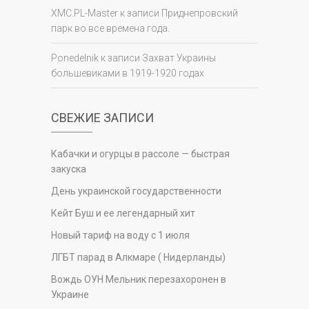
XMC.PL-Master
к записи
Приднепровский
парк во все времена года.
Ponedelnik
к записи
Захват Украины
большевиками в 1919-1920 годах
СВЕЖИЕ ЗАПИСИ
Кабачки и огурцы в рассоле — быстрая
закуска
День украинской государственности
Кейт Буш и ее легендарный хит
Новый тариф на воду с 1 июля
ЛГБТ парад в Алкмаре ( Нидерланды)
Вождь ОУН Мельник перезахоронен в
Украине