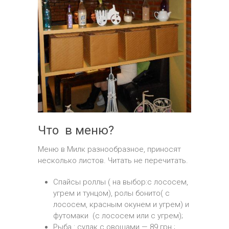
Что в меню?
Меню в Милк разнообразное, приносят
несколько листов. Читать не перечитать.
Спайсы роллы ( на выбор:с лососем,
угрем и тунцом), ролы бонито( с
лососем, красным окунем и угрем) и
футомаки (с лососем или с угрем);
Рыба : судак с овощами — 89 грн.;