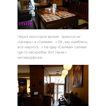
Через некоторое время принося не
«Цезарь» а «Салями» : » Ой , мы ошиблись,
все нашлось…» На одну «Салями» салями
где-то наскребли. Вот такая »
метаморфоза».