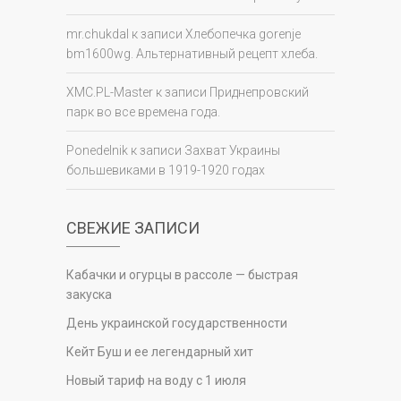
mr.chukdal
к записи
Хлебопечка gorenje
bm1600wg. Альтернативный рецепт хлеба.
XMC.PL-Master
к записи
Приднепровский
парк во все времена года.
Ponedelnik
к записи
Захват Украины
большевиками в 1919-1920 годах
СВЕЖИЕ ЗАПИСИ
Кабачки и огурцы в рассоле — быстрая
закуска
День украинской государственности
Кейт Буш и ее легендарный хит
Новый тариф на воду с 1 июля