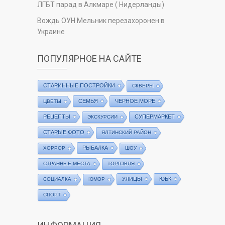
ЛГБТ парад в Алкмаре ( Нидерланды)
Вождь ОУН Мельник перезахоронен в
Украине
ПОПУЛЯРНОЕ НА САЙТЕ
СТАРИННЫЕ ПОСТРОЙКИ
СКВЕРЫ
СЕМЬЯ
ЧЕРНОЕ МОРЕ
ЦВЕТЫ
РЕЦЕПТЫ
СУПЕРМАРКЕТ
ЭКСКУРСИИ
СТАРЫЕ ФОТО
ЯЛТИНСКИЙ РАЙОН
РЫБАЛКА
ХОРРОР
ШОУ
СТРАННЫЕ МЕСТА
ТОРГОВЛЯ
УЛИЦЫ
ЮБК
СОЦИАЛКА
ЮМОР
СПОРТ