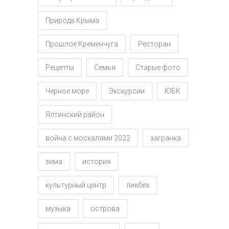
Природа Крыма
Прошлое Кременчуга
Ресторан
Рецепты
Семья
Старые фото
Черное море
Экскурсии
ЮБК
Ялтинский район
война с москалями 2022
загранка
зима
история
культурный центр
ликбез
музыка
острова