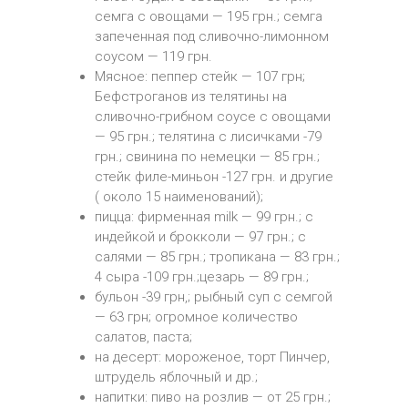
семга с овощами — 195 грн.; семга
запеченная под сливочно-лимонном
соусом — 119 грн.
Мясное: пеппер стейк — 107 грн;
Бефстроганов из телятины на
сливочно-грибном соусе с овощами
— 95 грн.; телятина с лисичками -79
грн.; свинина по немецки — 85 грн.;
стейк филе-миньон -127 грн. и другие
( около 15 наименований);
пицца: фирменная milk — 99 грн.; с
индейкой и брокколи — 97 грн.; с
салями — 85 грн.; тропикана — 83 грн.;
4 сыра -109 грн.;цезарь — 89 грн.;
бульон -39 грн,; рыбный суп с семгой
— 63 грн; огромное количество
салатов, паста;
на десерт: мороженое, торт Пинчер,
штрудель яблочный и др.;
напитки: пиво на розлив — от 25 грн.;