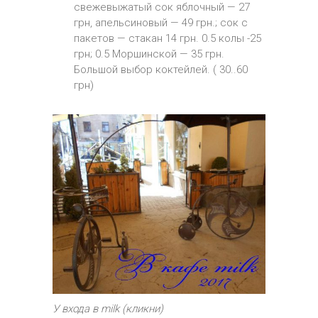
свежевыжатый сок яблочный — 27
грн, апельсиновый — 49 грн.; сок с
пакетов — стакан 14 грн. 0.5 колы -25
грн; 0.5 Моршинской — 35 грн.
Большой выбор коктейлей. ( 30..60
грн)
У входа в milk (кликни)