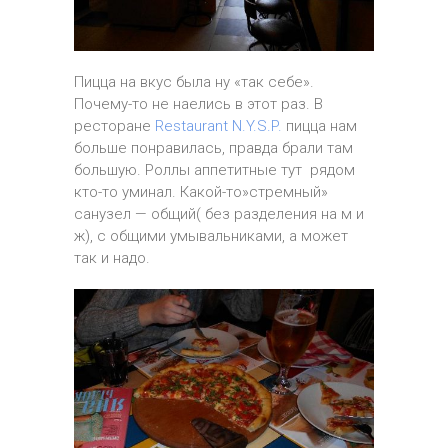
Пицца на вкус была ну «так себе».
Почему-то не наелись в этот раз. В
ресторане
Restaurant N.Y.S.P.
пицца нам
больше понравилась, правда брали там
большую. Роллы аппетитные тут рядом
кто-то уминал. Какой-то»стремный»
санузел — общий( без разделения на м и
ж), с общими умывальниками, а может
так и надо.