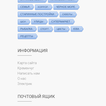
СЕМЬЯ
ЧЕРНОЕ МОРЕ
ХОРРОР
СТАРИННЫЕ ПОСТРОЙКИ
СКВЕРЫ
УЛИЦЫ
СУПЕРМАРКЕТ
ШОУ
РЫБАЛКА
ЮБК
СПОРТ
ЦВЕТЫ
РЕЦЕПТЫ
ИНФОРМАЦИЯ
Карта сайта
Кременчуг
Написать нам
О нас
Электрик
ПОЧТОВЫЙ ЯЩИК