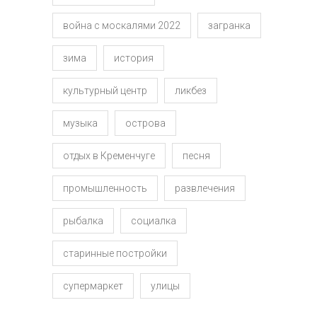
война с москалями 2022
загранка
зима
история
культурный центр
ликбез
музыка
острова
отдых в Кременчуге
песня
промышленность
развлечения
рыбалка
социалка
старинные постройки
супермаркет
улицы