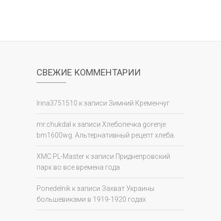
СВЕЖИЕ КОММЕНТАРИИ
Irina3751510
к записи
Зимний Кременчуг
mr.chukdal
к записи
Хлебопечка gorenje
bm1600wg. Альтернативный рецепт хлеба.
XMC.PL-Master
к записи
Приднепровский
парк во все времена года.
Ponedelnik
к записи
Захват Украины
большевиками в 1919-1920 годах