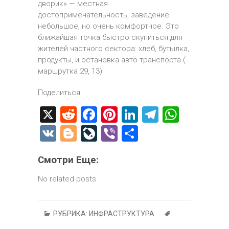
дворик» — местная
достопримечательность, заведение
небольшое, но очень комфортное. Это
ближайшая точка быстро скупиться для
жителей частного сектора: хлеб, бутылка,
продукты, и остановка авто транспорта (
маршрутка 29, 13)
Поделиться
X
R
F
Pi
Li
T
W
e
a
nt
nk
el
h
V
Bl
Li
Vi
О
d
ce
er
e
e
at
K
o
ve
b
т
di
b
es
dI
gr
s
Смотри Еще:
g
J
er
п
t
o
t
n
a
A
g
o
р
No related posts.
ok
m
p
er
ur
а
p
n
в
РУБРИКА:
ИНФРАСТРУКТУРА