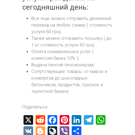
сегодняшний день:
Все еще можно отправить денежный
перевод на любую сумму ( стоимость
услуги 60 грн);
Также можно отправить посылку ( до
1 кг стоимость услуги 42 грн);
Оплата коммунальных услуг (
комиссия банка 10%.);
Выдача пенсий пенсионерам;
Сопутствующие товары: от марок и
конвертов до шоколадных
батончиков, продуктов, тушонок и
туалетной бумаги.
Поделиться
X
R
F
Pi
Li
T
W
e
a
nt
nk
el
h
V
Bl
Li
Vi
О