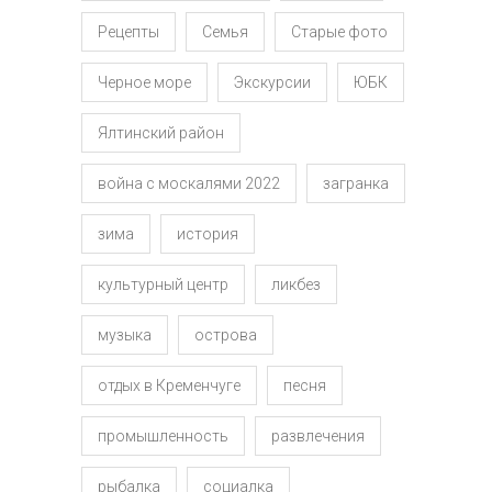
Рецепты
Семья
Старые фото
Черное море
Экскурсии
ЮБК
Ялтинский район
война с москалями 2022
загранка
зима
история
культурный центр
ликбез
музыка
острова
отдых в Кременчуге
песня
промышленность
развлечения
рыбалка
социалка