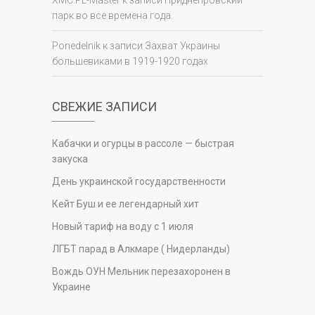
XMC.PL-Master
к записи
Приднепровский
парк во все времена года.
Ponedelnik
к записи
Захват Украины
большевиками в 1919-1920 годах
СВЕЖИЕ ЗАПИСИ
Кабачки и огурцы в рассоле — быстрая
закуска
День украинской государственности
Кейт Буш и ее легендарный хит
Новый тариф на воду с 1 июля
ЛГБТ парад в Алкмаре ( Нидерланды)
Вождь ОУН Мельник перезахоронен в
Украине