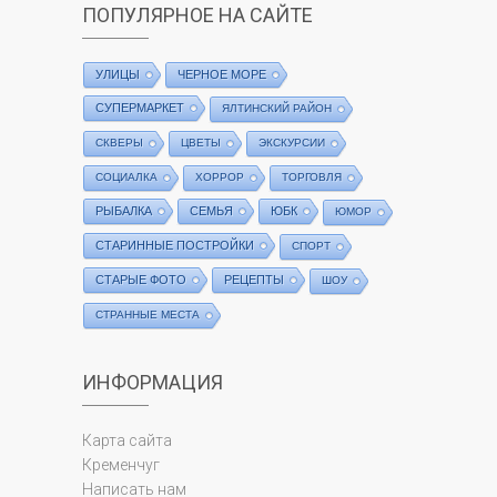
ПОПУЛЯРНОЕ НА САЙТЕ
УЛИЦЫ
ЧЕРНОЕ МОРЕ
СУПЕРМАРКЕТ
ЯЛТИНСКИЙ РАЙОН
СКВЕРЫ
ЦВЕТЫ
ЭКСКУРСИИ
СОЦИАЛКА
ХОРРОР
ТОРГОВЛЯ
РЫБАЛКА
СЕМЬЯ
ЮБК
ЮМОР
СТАРИННЫЕ ПОСТРОЙКИ
СПОРТ
СТАРЫЕ ФОТО
РЕЦЕПТЫ
ШОУ
СТРАННЫЕ МЕСТА
ИНФОРМАЦИЯ
Карта сайта
Кременчуг
Написать нам