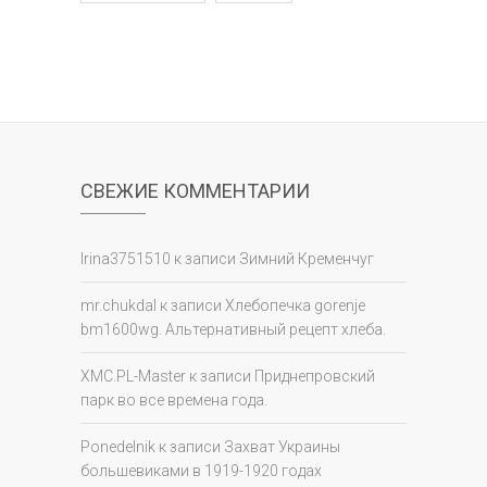
СВЕЖИЕ КОММЕНТАРИИ
Irina3751510
к записи
Зимний Кременчуг
mr.chukdal
к записи
Хлебопечка gorenje
bm1600wg. Альтернативный рецепт хлеба.
XMC.PL-Master
к записи
Приднепровский
парк во все времена года.
Ponedelnik
к записи
Захват Украины
большевиками в 1919-1920 годах