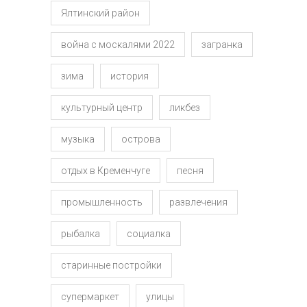
Ялтинский район
война с москалями 2022
загранка
зима
история
культурный центр
ликбез
музыка
острова
отдых в Кременчуге
песня
промышленность
развлечения
рыбалка
социалка
старинные постройки
супермаркет
улицы