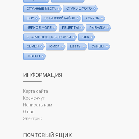
СТАРЫЕ ФОТО
СТРАННЫЕ МЕСТА
ШОУ
ЯЛТИНСКИЙ РАЙОН
ХОРРОР
ЧЕРНОЕ МОРЕ
РЕЦЕПТЫ
РЫБАЛКА
СТАРИННЫЕ ПОСТРОЙКИ
ЮБК
СЕМЬЯ
УЛИЦЫ
ЮМОР
ЦВЕТЫ
СКВЕРЫ
ИНФОРМАЦИЯ
Карта сайта
Кременчуг
Написать нам
О нас
Электрик
ПОЧТОВЫЙ ЯЩИК