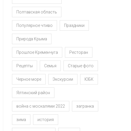
Полтавская область
Популярное чтиво
Праздники
Природа Крыма
Прошлое Кременчуга
Ресторан
Рецепты
Семья
Старые фото
Черное море
Экскурсии
ЮБК
Ялтинский район
война с москалями 2022
загранка
зима
история