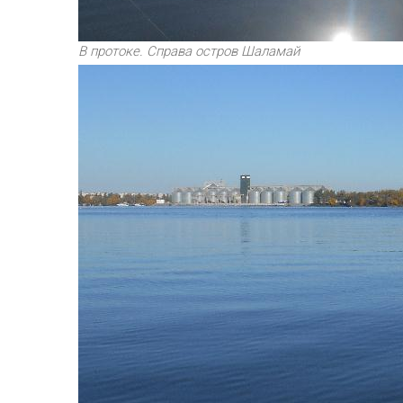
В протоке. Справа остров Шаламай