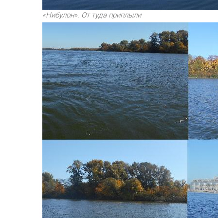
«Нибулон». От туда приплыли