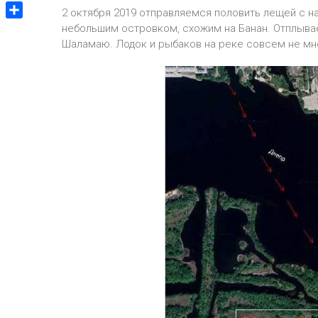
V
m
g
2 октября 2019 отправляемся половить лещей с н
p
v
i
g
О
небольшим островком, схожим на Банан. Отплываем
p
e
b
e
т
Шаламаю. Лодок и рыбаков на реке совсем не мно
J
e
r
п
o
r
р
u
а
r
в
n
и
a
т
l
ь