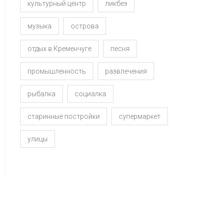
культурный центр
ликбез
музыка
острова
отдых в Кременчуге
песня
промышленность
развлечения
рыбалка
социалка
старинные постройки
супермаркет
улицы