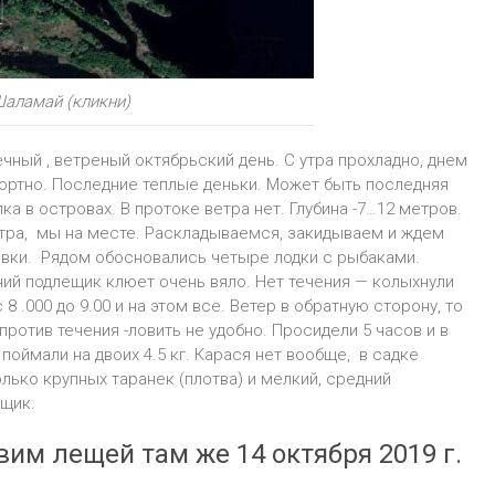
Шаламай (кликни)
чный , ветреный октябрьский день. С утра прохладно, днем
ртно. Последние теплые деньки. Может быть последняя
ка в островах. В протоке ветра нет. Глубина -7…12 метров.
утра, мы на месте. Раскладываемся, закидываем и ждем
вки. Рядом обосновались четыре лодки с рыбаками.
ий подлещик клюет очень вяло. Нет течения — колыхнули
с 8 .000 до 9.00 и на этом все. Ветер в обратную сторону, то
 против течения -ловить не удобно. Просидели 5 часов и в
 поймали на двоих 4.5 кг. Карася нет вообще, в садке
лько крупных таранек (плотва) и мелкий, средний
щик.
им лещей там же 14 октября 2019 г.