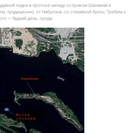
адувной лодки в протоке между островом Шаламай и
, традиционно, от Нибулона, со стихийной бухты. Гребем к
го — будний день, среда.