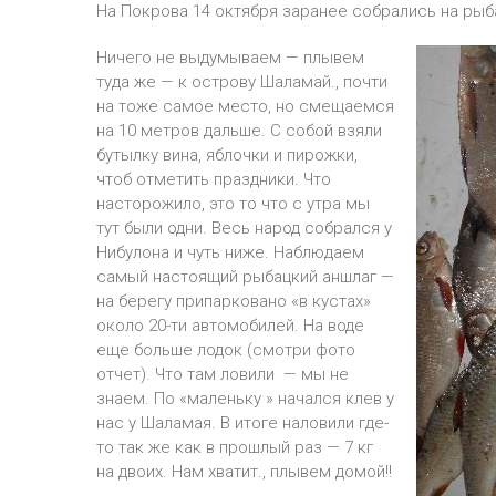
На Покрова 14 октября заранее собрались на рыб
Ничего не выдумываем — плывем
туда же — к острову Шаламай., почти
на тоже самое место, но смещаемся
на 10 метров дальше. С собой взяли
бутылку вина, яблочки и пирожки,
чтоб отметить праздники. Что
насторожило, это то что с утра мы
тут были одни. Весь народ собрался у
Нибулона и чуть ниже. Наблюдаем
самый настоящий рыбацкий аншлаг —
на берегу припарковано «в кустах»
около 20-ти автомобилей. На воде
еще больше лодок (смотри фото
отчет). Что там ловили — мы не
знаем. По «маленьку » начался клев у
нас у Шаламая. В итоге наловили где-
то так же как в прошлый раз — 7 кг
на двоих. Нам хватит., плывем домой!!