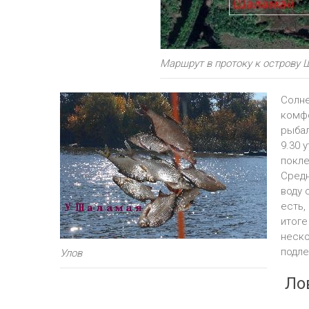
Маршрут в протоку к острову 
Солне
комфо
рыбал
9.30 
покле
Средн
воду 
есть,
итоге
неско
подле
Улов
Лов