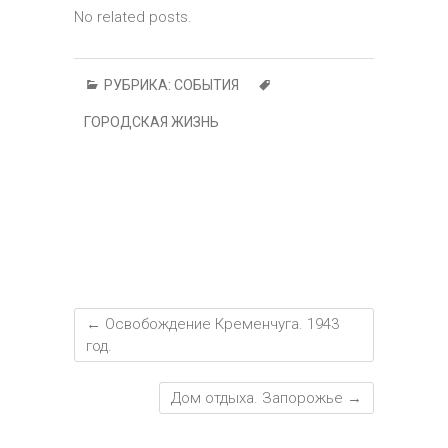
t
o
t
n
a
A
g
o
р
No related posts.
ok
m
p
er
ur
а
p
n
в
РУБРИКА:
СОБЫТИЯ
al
и
ГОРОДСКАЯ ЖИЗНЬ
т
ь
←
Освобождение Кременчуга. 1943
год.
Дом отдыха. Запорожье
→