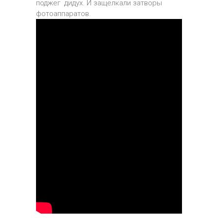
поджег дидух. И защелкали затворы
фотоаппаратов.