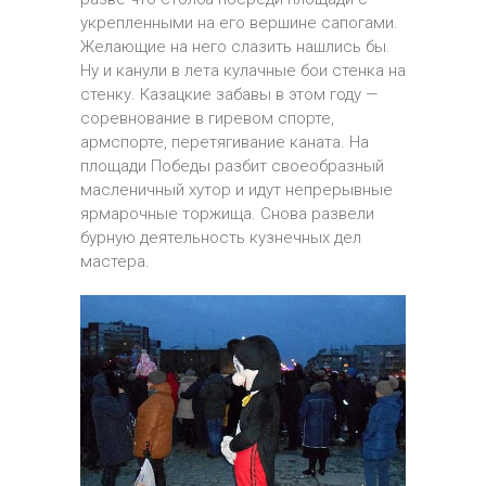
укрепленными на его вершине сапогами.
Желающие на него слазить нашлись бы.
Ну и канули в лета кулачные бои стенка на
стенку. Казацкие забавы в этом году —
соревнование в гиревом спорте,
армспорте, перетягивание каната. На
площади Победы разбит своеобразный
масленичный хутор и идут непрерывные
ярмарочные торжища. Снова развели
бурную деятельность кузнечных дел
мастера.