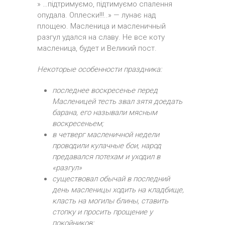
» …підтримуємо, підтимуємо спалення
опудала. Оплески!!!..» — лунає над
площею. Масленица и масленичный
разгул удался на славу. Не все коту
масленица, будет и Великий пост.
Некоторые особенности праздника:
последнее воскресенье перед
Масленицей тесть звал зятя доедать
барана, его называли мясным
воскресеньем;
в четверг масленичной недели
проводили кулачные бои, народ
предавался потехам и уходил в
«разгул»
существовал обычай в последний
день масленицы ходить на кладбище,
класть на могилы блины, ставить
стопку и просить прощение у
покойников;