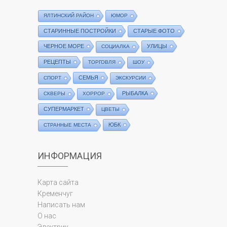
ЯЛТИНСКИЙ РАЙОН
ЮМОР
СТАРИННЫЕ ПОСТРОЙКИ
СТАРЫЕ ФОТО
ЧЕРНОЕ МОРЕ
УЛИЦЫ
СОЦИАЛКА
РЕЦЕПТЫ
ТОРГОВЛЯ
ШОУ
СЕМЬЯ
СПОРТ
ЭКСКУРСИИ
РЫБАЛКА
СКВЕРЫ
ХОРРОР
СУПЕРМАРКЕТ
ЦВЕТЫ
ЮБК
СТРАННЫЕ МЕСТА
ИНФОРМАЦИЯ
Карта сайта
Кременчуг
Написать нам
О нас