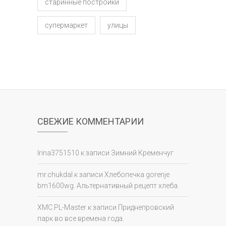
старинные постройки
супермаркет
улицы
СВЕЖИЕ КОММЕНТАРИИ
Irina3751510
к записи
Зимний Кременчуг
mr.chukdal
к записи
Хлебопечка gorenje
bm1600wg. Альтернативный рецепт хлеба.
XMC.PL-Master
к записи
Приднепровский
парк во все времена года.