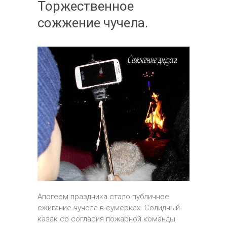
Торжественное
сожжение чучела.
Апогеем праздника стало публичное
сжигание чучела в сумерках. Солидный
казак со согласия пожарной команды