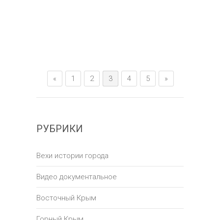
«
1
2
3
4
5
»
РУБРИКИ
Вехи истории города
Видео документальное
Восточный Крым
Горный Крым