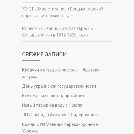
XMC.PL-Master
к записи
Приднепровский
парк во все времена года.
Ponedelnik
к записи
Захват Украины
большевиками в 1919-1920 годах
СВЕЖИЕ ЗАПИСИ
Кабачки и огурцы в рассоле — быстрая
закуска
День украинской государственности
Кейт Буш и ее легендарный хит
Новый тариф на воду с 1 июля
ЛГБТ парад в Алкмаре ( Нидерланды)
Вождь ОУН Мельник перезахоронен в
Украине