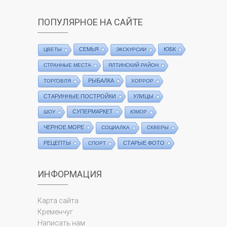
ПОПУЛЯРНОЕ НА САЙТЕ
СЕМЬЯ
ЮБК
ЦВЕТЫ
ЭКСКУРСИИ
СТРАННЫЕ МЕСТА
ЯЛТИНСКИЙ РАЙОН
РЫБАЛКА
ТОРГОВЛЯ
ХОРРОР
СТАРИННЫЕ ПОСТРОЙКИ
УЛИЦЫ
СУПЕРМАРКЕТ
ШОУ
ЮМОР
ЧЕРНОЕ МОРЕ
СОЦИАЛКА
СКВЕРЫ
РЕЦЕПТЫ
СТАРЫЕ ФОТО
СПОРТ
ИНФОРМАЦИЯ
Карта сайта
Кременчуг
Написать нам