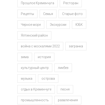
Прошлое Кременчуга
Ресторан
Рецепты
Семья
Старые фото
Черное море
Экскурсии
ЮБК
Ялтинский район
война с москалями 2022
загранка
зима
история
культурный центр
ликбез
музыка
острова
отдых в Кременчуге
песня
промышленность
развлечения