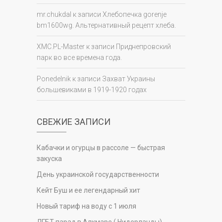
mr.chukdal
к записи
Хлебопечка gorenje
bm1600wg. Альтернативный рецепт хлеба.
XMC.PL-Master
к записи
Приднепровский
парк во все времена года.
Ponedelnik
к записи
Захват Украины
большевиками в 1919-1920 годах
СВЕЖИЕ ЗАПИСИ
Кабачки и огурцы в рассоле — быстрая
закуска
День украинской государственности
Кейт Буш и ее легендарный хит
Новый тариф на воду с 1 июля