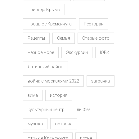
Природа Крыма
Прошлое Кременчуга
Ресторан
Рецепты
Семья
Старые фото
Черное море
Экскурсии
ЮБК
Ялтинский район
война с москалями 2022
загранка
зима
история
культурный центр
ликбез
музыка
острова
отдых в Кременчуге
песня