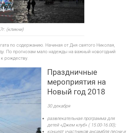
г. (кликни)
гата по содержанию. Начиная от Дня святого Николая,
ду. По прогнозам мало надежды на важный новогодний
 к рождеству.
Праздничные
мероприятия на
Новый год 2018
30 декабря
развлекательная программа для
детей «Джем клуб» ( 15.00-16.00);
концерт участников ансамбля песни и