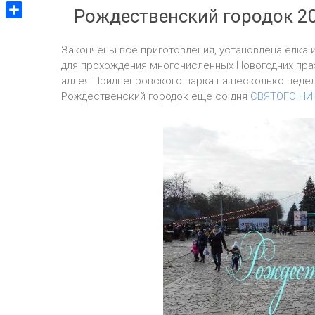
V
m
g
Рождественский городок 20
p
v
i
g
О
p
e
b
e
т
J
Закончены все приготовления, установлена елка и
e
r
п
для прохождения многочисленных Новогодних праз
o
r
р
аллея Приднепровского парка на несколько недел
u
а
Рождественский городок еще со дня
СВЯТОГО НИ
r
в
n
и
a
т
l
ь