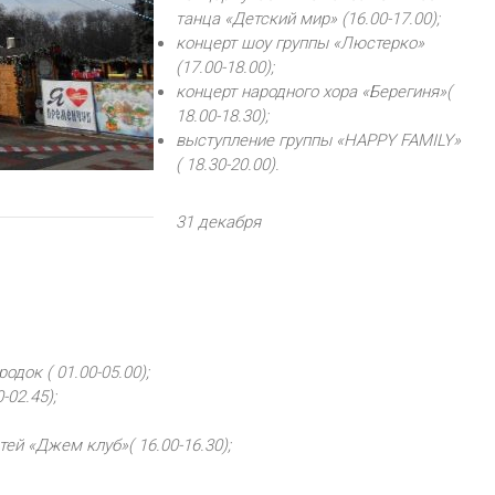
танца «Детский мир» (16.00-17.00);
концерт шоу группы «Люстерко»
(17.00-18.00);
концерт народного хора «Берегиня»(
18.00-18.30);
выступление группы «HAPPY FAMІLY»
( 18.30-20.00).
31 декабря
док ( 01.00-05.00);
02.45);
ей «Джем клуб»( 16.00-16.30);