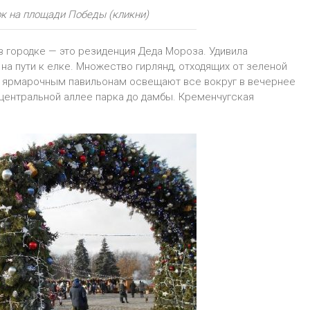
к на площади Победы (кликни)
о в городке — это резиденция Деда Мороза. Удивила
 на пути к елке. Множество гирлянд, отходящих от зеленой
к ярмарочным павильонам освещают все вокруг в вечернее
центральной аллее парка до дамбы. Кременчугская