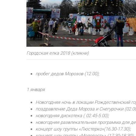
Городская елка 2018 (кликни)
пробег дедов Морозов (12.00);
1 января
Новогодняя ночь в локации Рождественский горо
поздравление Деда Мороза и Снегурочки (02.00-
новогодняя дискотека ( 02.45-5.00);
новогодняя развлекательная программа для дет
концерт шоу группы «Люстерко»(16.30-17.30);
концерт шоу группы «Молодость» (17.30-18.30);