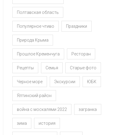
Полтавская область
Популярное чтиво
Праздники
Природа Крыма
Прошлое Кременчуга
Ресторан
Рецепты
Семья
Старые фото
Черное море
Экскурсии
ЮБК
Ялтинский район
война с москалями 2022
загранка
зима
история