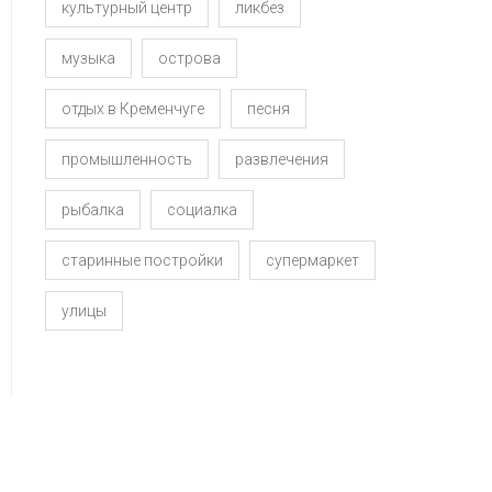
культурный центр
ликбез
музыка
острова
отдых в Кременчуге
песня
промышленность
развлечения
рыбалка
социалка
старинные постройки
супермаркет
улицы