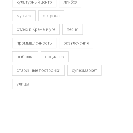
культурный центр
ликбез
музыка
острова
отдых в Кременчуге
песня
промышленность
развлечения
рыбалка
социалка
старинные постройки
супермаркет
улицы