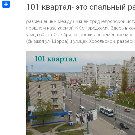
V
m
g
101 квартал- это спальный р
p
v
i
g
О
p
e
b
e
т
J
размещенный между нижней приднепровской истор
e
r
п
прошлом называемой «Жилгородком». Здесь в кон
o
r
р
улица 60 лет Октября) выросли современные мног
u
а
(бывшвя ул. Щорса) и улицей Хорольской, разверн
r
в
n
и
a
т
l
ь