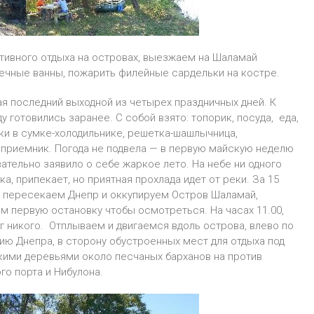
тивного отдыха на островах, выезжаем на Шаламай
ечные ванны, пожарить филейные сардельки на костре.
ая последний выходной из четырех праздничных дней. К
у готовились заранее. С собой взято: топорик, посуда, еда,
ки в сумке-холодильнике, решетка-шашлычница,
приемник. Погода не подвела — в первую майскую неделю
ательно заявило о себе жаркое лето. На небе ни одного
ка, припекает, но приятная прохлада идет от реки. За 15
 пересекаем Днепр и оккупируем Остров Шаламай,
м первую остановку чтобы осмотреться. На часах 11.00,
г никого. Отплываем и двигаемся вдоль острова, влево по
ию Днепра, в сторону обустроенных мест для отдыха под
ими деревьями около песчаных барханов на против
го порта и Нибулона.