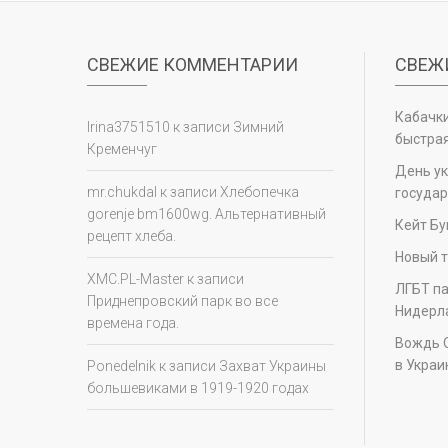
СВЕЖИЕ КОММЕНТАРИИ
СВЕЖ
Кабачки
Irina3751510
к записи
Зимний
быстрая
Кременчуг
День у
mr.chukdal
к записи
Хлебопечка
государ
gorenje bm1600wg. Альтернативный
Кейт Бу
рецепт хлеба.
Новый т
XMC.PL-Master
к записи
ЛГБТ па
Приднепровский парк во все
Нидерл
времена года.
Вождь 
в Украи
Ponedelnik
к записи
Захват Украины
большевиками в 1919-1920 годах