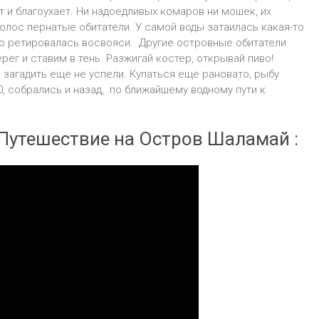
т и благоухает. Ни надоедливых комаров ни мошек, их
олос пернатые обитатели. У самой воды затаилась какая-то
ро ретировалась восвояси. Другие островные обитатели
рег и ставим в тень. Разжигай костер, открывай пиво!
 загадить еще не успели. Купаться еще рановато, рыбу
0, собрались и назад, по ближайшему водному пути к
Путешествие на Остров Шаламай :