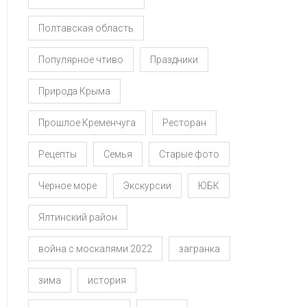
Полтавская область
Популярное чтиво
Праздники
Природа Крыма
Прошлое Кременчуга
Ресторан
Рецепты
Семья
Старые фото
Черное море
Экскурсии
ЮБК
Ялтинский район
война с москалями 2022
загранка
зима
история