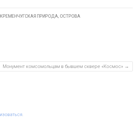
er
ur
а
n
в
КРЕМЕНЧУГСКАЯ ПРИРОДА
,
ОСТРОВА
al
и
т
ь
Монумент комсомольцам в бывшем сквере «Космос»
→
изоваться
.