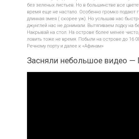
без зеленых листьев. Но в большинстве все цвете
время еще не настало. Особенно громко подают г
длинная змея ( скорее уж). Но услышав нас быст
джунглей нас не донимали. Вытягиваем лодку на бе
Накрывай на стол. На острове более менее чисто,
ловить тоже не время. Побыли на острове до 16 0
Речному порту и далее к «Афинам»
Засняли небольшое видео — 