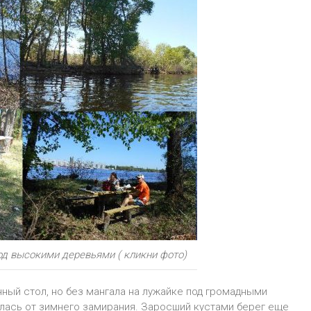
д высокими деревьями ( кликни фото)
ный стол, но без мангала на лужайке под громадными
лась от зимнего замирания. Заросший кустами берег еще