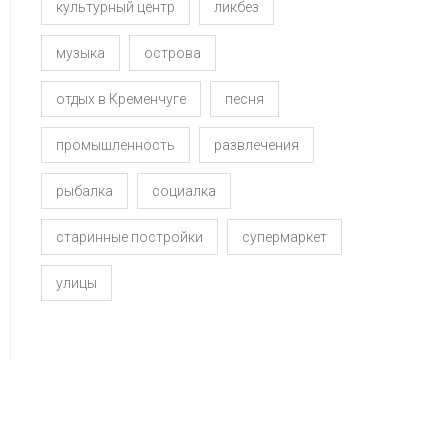
культурный центр
ликбез
музыка
острова
отдых в Кременчуге
песня
промышленность
развлечения
рыбалка
социалка
старинные постройки
супермаркет
улицы