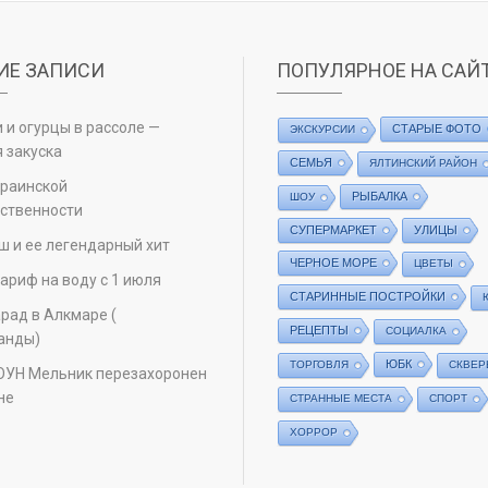
ИЕ ЗАПИСИ
ПОПУЛЯРНОЕ НА САЙ
 и огурцы в рассоле —
СТАРЫЕ ФОТО
ЭКСКУРСИИ
 закуска
СЕМЬЯ
ЯЛТИНСКИЙ РАЙОН
краинской
РЫБАЛКА
ШОУ
ственности
СУПЕРМАРКЕТ
УЛИЦЫ
ш и ее легендарный хит
ЧЕРНОЕ МОРЕ
ЦВЕТЫ
ариф на воду с 1 июля
СТАРИННЫЕ ПОСТРОЙКИ
рад в Алкмаре (
РЕЦЕПТЫ
СОЦИАЛКА
анды)
ЮБК
ТОРГОВЛЯ
СКВЕР
ОУН Мельник перезахоронен
не
СТРАННЫЕ МЕСТА
СПОРТ
ХОРРОР