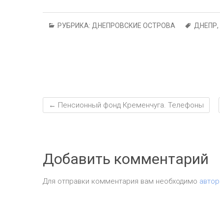
t
o
t
n
a
A
ok
m
p
РУБРИКА:
ДНЕПРОВСКИЕ ОСТРОВА
ДНЕПР
,
p
←
Пенсионный фонд Кременчуга. Телефоны
Добавить комментарий
Для отправки комментария вам необходимо
автор