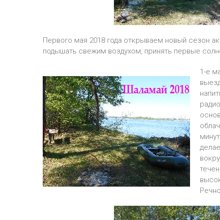
Первого мая 2018 года открываем новый сезон ак
подышать свежим воздухом, принять первые солн
1-е м
выезд
напит
радио
основ
облач
минут
делае
вокру
течен
высок
Речно