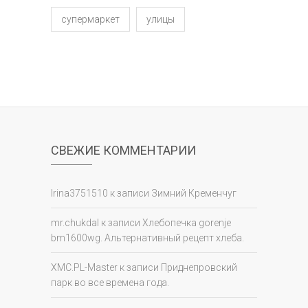
супермаркет
улицы
СВЕЖИЕ КОММЕНТАРИИ
Irina3751510
к записи
Зимний Кременчуг
mr.chukdal
к записи
Хлебопечка gorenje
bm1600wg. Альтернативный рецепт хлеба.
XMC.PL-Master
к записи
Приднепровский
парк во все времена года.