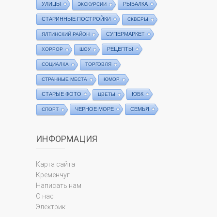
УЛИЦЫ
РЫБАЛКА
ЭКСКУРСИИ
СТАРИННЫЕ ПОСТРОЙКИ
СКВЕРЫ
СУПЕРМАРКЕТ
ЯЛТИНСКИЙ РАЙОН
РЕЦЕПТЫ
ХОРРОР
ШОУ
СОЦИАЛКА
ТОРГОВЛЯ
СТРАННЫЕ МЕСТА
ЮМОР
СТАРЫЕ ФОТО
ЮБК
ЦВЕТЫ
ЧЕРНОЕ МОРЕ
СЕМЬЯ
СПОРТ
ИНФОРМАЦИЯ
Карта сайта
Кременчуг
Написать нам
О нас
Электрик