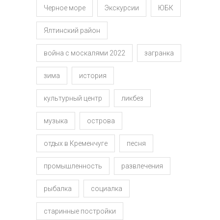
Черное море
Экскурсии
ЮБК
Ялтинский район
война с москалями 2022
загранка
зима
история
культурный центр
ликбез
музыка
острова
отдых в Кременчуге
песня
промышленность
развлечения
рыбалка
социалка
старинные постройки