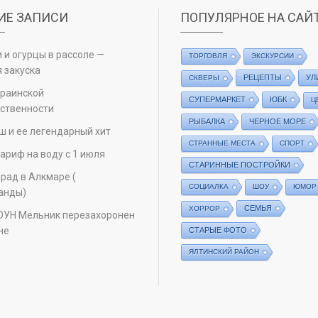
ИЕ ЗАПИСИ
ПОПУЛЯРНОЕ НА САЙ
 и огурцы в рассоле —
ТОРГОВЛЯ
ЭКСКУРСИИ
 закуска
РЕЦЕПТЫ
УЛ
СКВЕРЫ
краинской
СУПЕРМАРКЕТ
ЮБК
Ц
ственности
РЫБАЛКА
ЧЕРНОЕ МОРЕ
ш и ее легендарный хит
СТРАННЫЕ МЕСТА
СПОРТ
ариф на воду с 1 июля
СТАРИННЫЕ ПОСТРОЙКИ
рад в Алкмаре (
СОЦИАЛКА
ШОУ
ЮМОР
анды)
СЕМЬЯ
ХОРРОР
ОУН Мельник перезахоронен
не
СТАРЫЕ ФОТО
ЯЛТИНСКИЙ РАЙОН