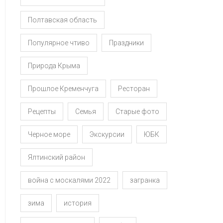
Полтавская область
Популярное чтиво
Праздники
Природа Крыма
Прошлое Кременчуга
Ресторан
Рецепты
Семья
Старые фото
Черное море
Экскурсии
ЮБК
Ялтинский район
война с москалями 2022
загранка
зима
история