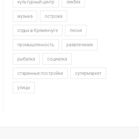
культурный центр
ликбез
музыка
острова
отдых в Кременчуге
песня
промышленность
развлечения
рыбалка
социалка
старинные постройки
супермаркет
улицы