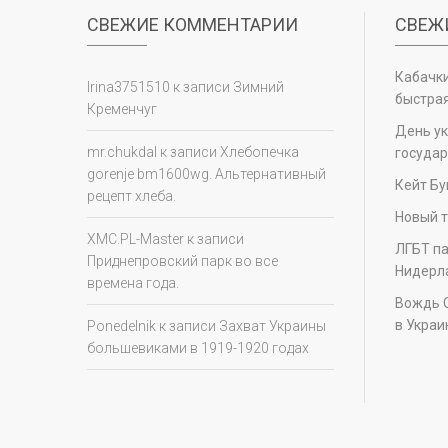
СВЕЖИЕ КОММЕНТАРИИ
СВЕЖ
Кабачки
Irina3751510
к записи
Зимний
быстрая
Кременчуг
День у
mr.chukdal
к записи
Хлебопечка
государ
gorenje bm1600wg. Альтернативный
Кейт Бу
рецепт хлеба.
Новый т
XMC.PL-Master
к записи
ЛГБТ па
Приднепровский парк во все
Нидерл
времена года.
Вождь 
в Украи
Ponedelnik
к записи
Захват Украины
большевиками в 1919-1920 годах