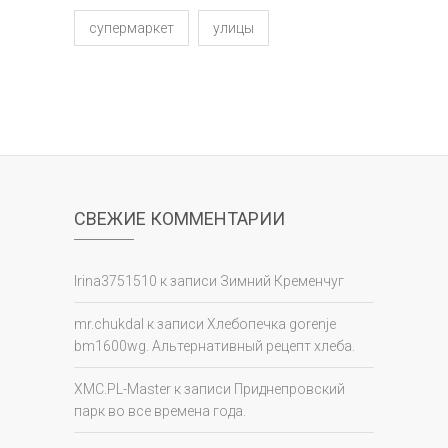
супермаркет
улицы
СВЕЖИЕ КОММЕНТАРИИ
Irina3751510
к записи
Зимний Кременчуг
mr.chukdal
к записи
Хлебопечка gorenje
bm1600wg. Альтернативный рецепт хлеба.
XMC.PL-Master
к записи
Приднепровский
парк во все времена года.