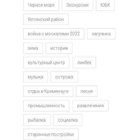
Черное море
Экскурсии
ЮБК
Ялтинский район
война с москалями 2022
загранка
зима
история
культурный центр
ликбез
музыка
острова
отдых в Кременчуге
песня
промышленность
развлечения
рыбалка
социалка
старинные постройки