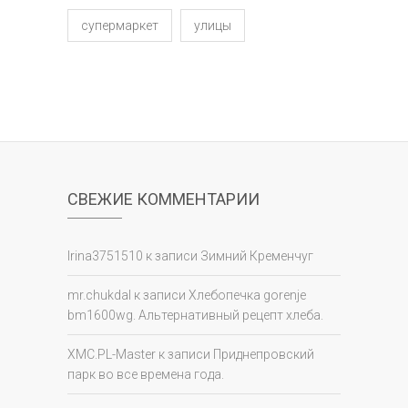
супермаркет
улицы
СВЕЖИЕ КОММЕНТАРИИ
Irina3751510
к записи
Зимний Кременчуг
mr.chukdal
к записи
Хлебопечка gorenje
bm1600wg. Альтернативный рецепт хлеба.
XMC.PL-Master
к записи
Приднепровский
парк во все времена года.