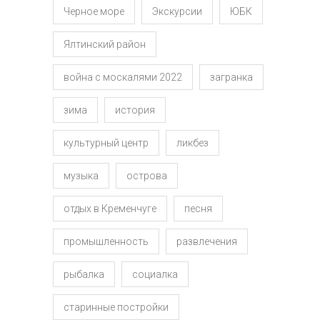
Черное море
Экскурсии
ЮБК
Ялтинский район
война с москалями 2022
загранка
зима
история
культурный центр
ликбез
музыка
острова
отдых в Кременчуге
песня
промышленность
развлечения
рыбалка
социалка
старинные постройки