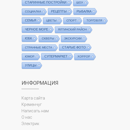
СТАРИННЫЕ ПОСТРОЙКИ
ШОУ
РЕЦЕПТЫ
РЫБАЛКА
СОЦИАЛКА
СЕМЬЯ
ЦВЕТЫ
СПОРТ
ТОРГОВЛЯ
ЧЕРНОЕ МОРЕ
ЯЛТИНСКИЙ РАЙОН
ЮБК
СКВЕРЫ
ЭКСКУРСИИ
СТАРЫЕ ФОТО
СТРАННЫЕ МЕСТА
СУПЕРМАРКЕТ
ЮМОР
ХОРРОР
УЛИЦЫ
ИНФОРМАЦИЯ
Карта сайта
Кременчуг
Написать нам
О нас
Электрик