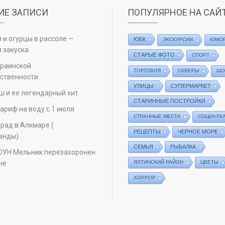
ИЕ ЗАПИСИ
ПОПУЛЯРНОЕ НА САЙ
 и огурцы в рассоле —
ЮБК
ЭКСКУРСИИ
ЮМО
 закуска
СТАРЫЕ ФОТО
СПОРТ
краинской
ТОРГОВЛЯ
СКВЕРЫ
ШО
ственности
УЛИЦЫ
СУПЕРМАРКЕТ
ш и ее легендарный хит
СТАРИННЫЕ ПОСТРОЙКИ
ариф на воду с 1 июля
СТРАННЫЕ МЕСТА
СОЦИАЛК
рад в Алкмаре (
РЕЦЕПТЫ
ЧЕРНОЕ МОРЕ
анды)
СЕМЬЯ
РЫБАЛКА
ОУН Мельник перезахоронен
не
ЯЛТИНСКИЙ РАЙОН
ЦВЕТЫ
ХОРРОР