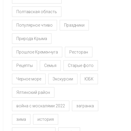
Полтавская область
Популярное чтиво
Праздники
Природа Крыма
Прошлое Кременчуга
Ресторан
Рецепты
Семья
Старые фото
Черное море
Экскурсии
ЮБК
Ялтинский район
война с москалями 2022
загранка
зима
история