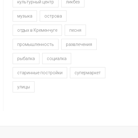
культурный центр
ликбез
музыка
острова
отдых в Кременчуге
песня
промышленность
развлечения
рыбалка
социалка
старинные постройки
супермаркет
улицы