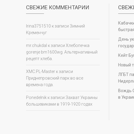
СВЕЖИЕ КОММЕНТАРИИ
СВЕЖ
Кабачки
Irina3751510
к записи
Зимний
быстрая
Кременчуг
День у
mr.chukdal
к записи
Хлебопечка
государ
gorenje bm1600wg. Альтернативный
Кейт Бу
рецепт хлеба.
Новый т
XMC.PL-Master
к записи
ЛГБТ па
Приднепровский парк во все
Нидерл
времена года.
Вождь 
в Украи
Ponedelnik
к записи
Захват Украины
большевиками в 1919-1920 годах