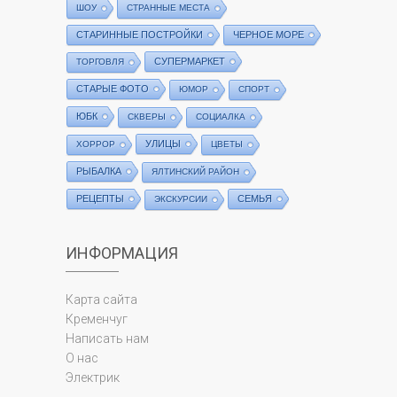
ШОУ
СТРАННЫЕ МЕСТА
СТАРИННЫЕ ПОСТРОЙКИ
ЧЕРНОЕ МОРЕ
СУПЕРМАРКЕТ
ТОРГОВЛЯ
СТАРЫЕ ФОТО
ЮМОР
СПОРТ
ЮБК
СКВЕРЫ
СОЦИАЛКА
УЛИЦЫ
ХОРРОР
ЦВЕТЫ
РЫБАЛКА
ЯЛТИНСКИЙ РАЙОН
РЕЦЕПТЫ
СЕМЬЯ
ЭКСКУРСИИ
ИНФОРМАЦИЯ
Карта сайта
Кременчуг
Написать нам
О нас
Электрик