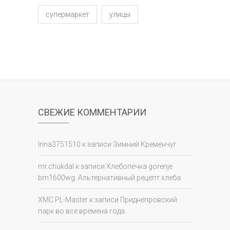
супермаркет
улицы
СВЕЖИЕ КОММЕНТАРИИ
Irina3751510
к записи
Зимний Кременчуг
mr.chukdal
к записи
Хлебопечка gorenje
bm1600wg. Альтернативный рецепт хлеба.
XMC.PL-Master
к записи
Приднепровский
парк во все времена года.