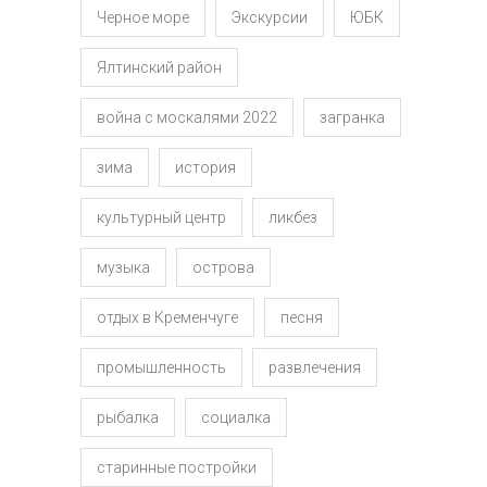
Черное море
Экскурсии
ЮБК
Ялтинский район
война с москалями 2022
загранка
зима
история
культурный центр
ликбез
музыка
острова
отдых в Кременчуге
песня
промышленность
развлечения
рыбалка
социалка
старинные постройки