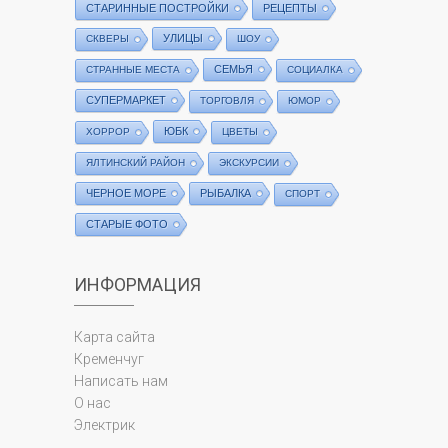
СТАРИННЫЕ ПОСТРОЙКИ
РЕЦЕПТЫ
УЛИЦЫ
СКВЕРЫ
ШОУ
СЕМЬЯ
СТРАННЫЕ МЕСТА
СОЦИАЛКА
СУПЕРМАРКЕТ
ТОРГОВЛЯ
ЮМОР
ЮБК
ХОРРОР
ЦВЕТЫ
ЯЛТИНСКИЙ РАЙОН
ЭКСКУРСИИ
ЧЕРНОЕ МОРЕ
РЫБАЛКА
СПОРТ
СТАРЫЕ ФОТО
ИНФОРМАЦИЯ
Карта сайта
Кременчуг
Написать нам
О нас
Электрик