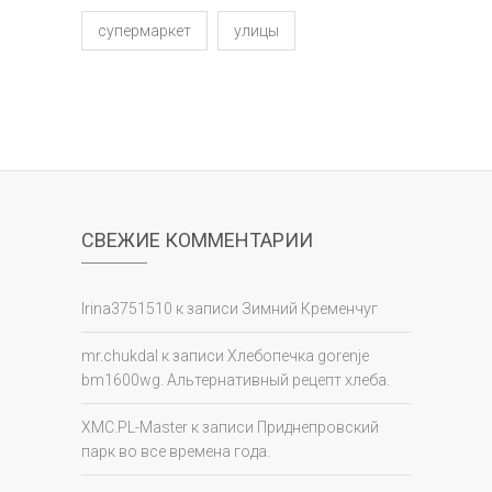
супермаркет
улицы
СВЕЖИЕ КОММЕНТАРИИ
Irina3751510
к записи
Зимний Кременчуг
mr.chukdal
к записи
Хлебопечка gorenje
bm1600wg. Альтернативный рецепт хлеба.
XMC.PL-Master
к записи
Приднепровский
парк во все времена года.