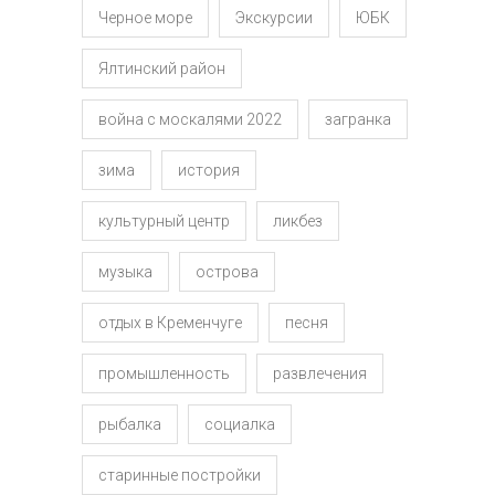
Черное море
Экскурсии
ЮБК
Ялтинский район
война с москалями 2022
загранка
зима
история
культурный центр
ликбез
музыка
острова
отдых в Кременчуге
песня
промышленность
развлечения
рыбалка
социалка
старинные постройки