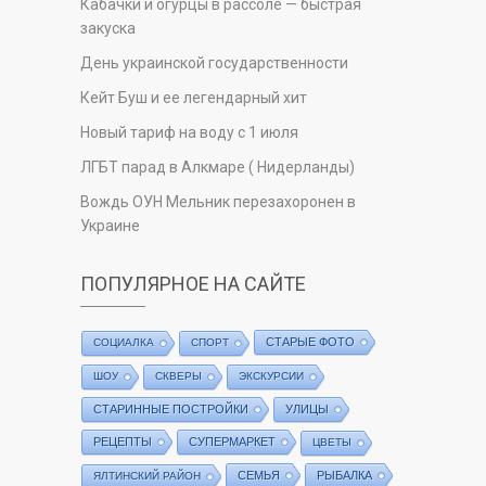
Кабачки и огурцы в рассоле — быстрая
закуска
День украинской государственности
Кейт Буш и ее легендарный хит
Новый тариф на воду с 1 июля
ЛГБТ парад в Алкмаре ( Нидерланды)
Вождь ОУН Мельник перезахоронен в
Украине
ПОПУЛЯРНОЕ НА САЙТЕ
СТАРЫЕ ФОТО
СОЦИАЛКА
СПОРТ
ШОУ
СКВЕРЫ
ЭКСКУРСИИ
СТАРИННЫЕ ПОСТРОЙКИ
УЛИЦЫ
РЕЦЕПТЫ
СУПЕРМАРКЕТ
ЦВЕТЫ
СЕМЬЯ
РЫБАЛКА
ЯЛТИНСКИЙ РАЙОН