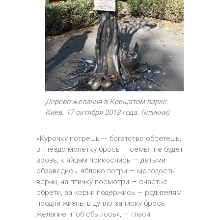
Дерево желания в Крещатом парке.
Киев. 17 октября 2018 года. (кликни)
«Курочку потрешь — богатство обретешь,
в гнездо монетку брось — семья не будет
врозь, к яйцам прикоснись — детьми
обзаведись, яблоко потри — молодость
верни, на птичку посмотри — счастье
обрети, за корни подержись — родителям
продли жизнь, в дупло записку брось —
желание чтоб сбылось», — гласит