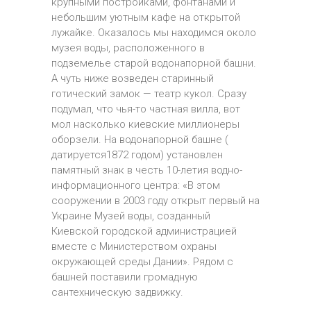
крупными постройками, фонтанами и
небольшим уютным кафе на открытой
лужайке. Оказалось мы находимся около
музея воды, расположенного в
подземелье старой водонапорной башни.
А чуть ниже возведен старинный
готический замок — театр кукол. Сразу
подумал, что чья-то частная вилла, вот
мол насколько киевские миллионеры
оборзели. На водонапорной башне (
датируется1872 годом) установлен
памятный знак в честь 10-летия водно-
информационного центра: «В этом
сооружении в 2003 году открыт первый на
Украине Музей воды, созданный
Киевской городской администрацией
вместе с Министерством охраны
окружающей среды Дании». Рядом с
башней поставили громадную
сантехническую задвижку.