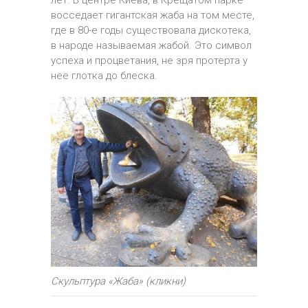
лет. В центре Киева, в Крещатом парке
восседает гигантская жаба на том месте,
где в 80-е годы существовала дискотека,
в народе называемая жабой. Это символ
успеха и процветания, не зря протерта у
нее глотка до блеска.
Скульптура «Жаба» (кликни)