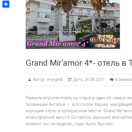
V
m
g
p
v
i
g
О
p
e
b
e
т
J
e
r
п
o
r
р
u
а
r
в
n
и
a
т
Grand Mir’amor 4*- отель в
l
ь
Автор:
energetik
Дата:
24.08.2021
Коммент
Рванули втроем опять на отдых в один из самых 
провинции Анталья — в поселок Кириш, находящий
хороший отель в прекрасном месте Grand Mir’amor
атмосферное место! Осталось хорошее впечатлени
момент (но за неделю, надо было быстро…