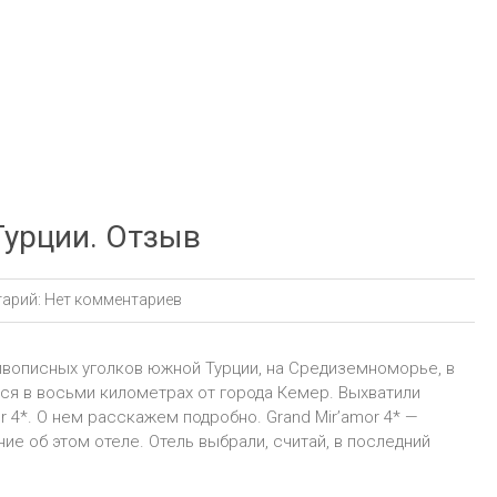
 Турции. Отзыв
арий:
Нет комментариев
живописных уголков южной Турции, на Средиземноморье, в
ся в восьми километрах от города Кемер. Выхватили
 4*. О нем расскажем подробно. Grand Mir’amor 4* —
е об этом отеле. Отель выбрали, считай, в последний