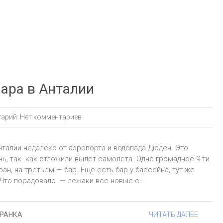
Лара в Анталии
арий:
Нет комментариев
нталии недалеко от аэропорта и водопада Дюден. Это
нь, так как отложили вылет самолета. Одно громадное 9-ти
н, на третьем — бар. Еще есть бар у бассейна, тут же
 Что порадовало — лежаки все новые с…
ГРАНКА
ЧИТАТЬ ДАЛЕЕ