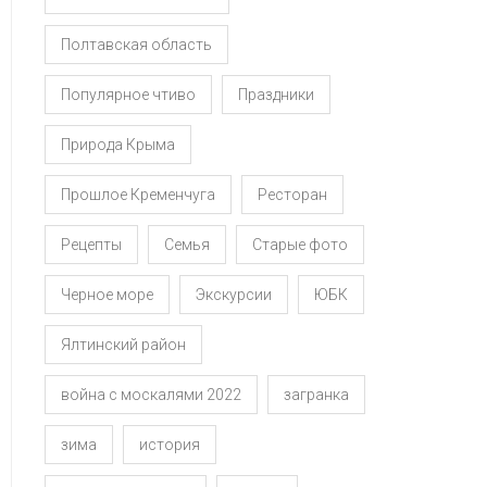
Полтавская область
Популярное чтиво
Праздники
Природа Крыма
Прошлое Кременчуга
Ресторан
Рецепты
Семья
Старые фото
Черное море
Экскурсии
ЮБК
Ялтинский район
война с москалями 2022
загранка
зима
история