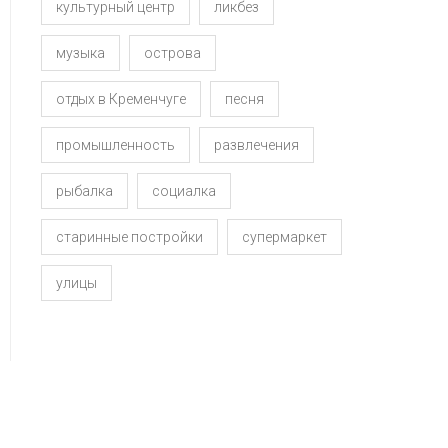
культурный центр
ликбез
музыка
острова
отдых в Кременчуге
песня
промышленность
развлечения
рыбалка
социалка
старинные постройки
супермаркет
улицы